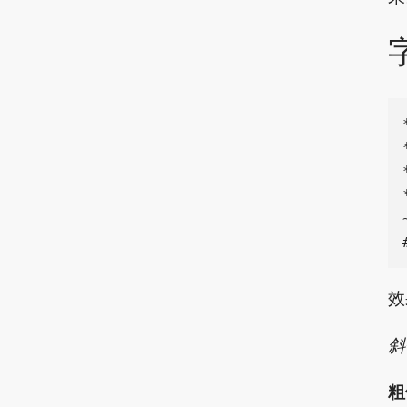
效
斜
粗