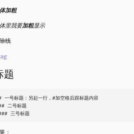
体加粗
体里我要
加粗
显示
除线
tag
标题
# 一号标题：另起一行，#加空格后跟标题内容

## 二号标题

果：