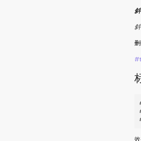
斜
斜
删
#
效