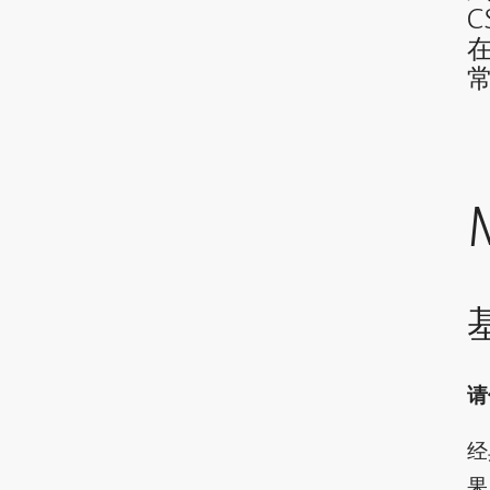
请
经
果