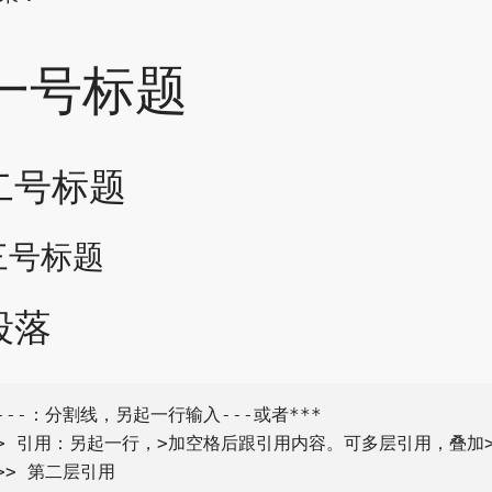
一号标题
二号标题
三号标题
段落
---：分割线，另起一行输入---或者***

> 引用：另起一行，>加空格后跟引用内容。可多层引用，叠加>
>> 第二层引用
