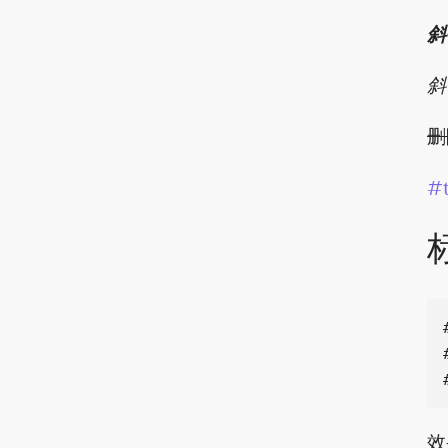
斜
斜
删
#
效