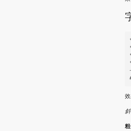
效
斜
粗