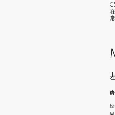
请
经
果