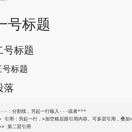
一号标题
二号标题
三号标题
段落
---：分割线，另起一行输入---或者***

> 引用：另起一行，>加空格后跟引用内容。可多层引用，叠加>
>> 第二层引用
