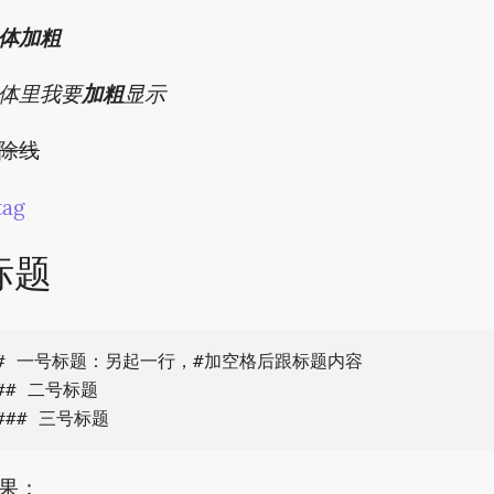
体加粗
体里我要
加粗
显示
除线
tag
标题
# 一号标题：另起一行，#加空格后跟标题内容

## 二号标题

果：