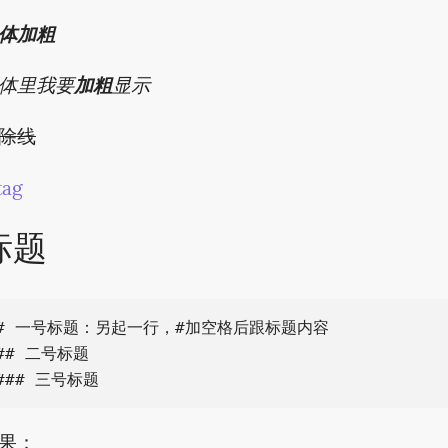
体加粗
体里我要
加粗
显示
除线
tag
标题
# 一号标题：另起一行，#加空格后跟标题内容

## 二号标题

果：