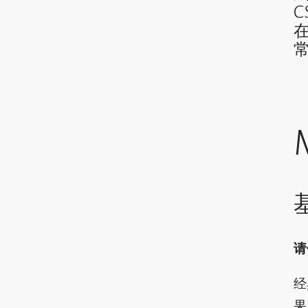
请
经
果