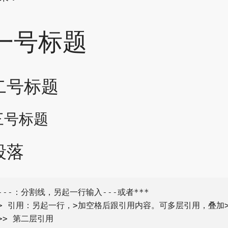
一号标题
二号标题
三号标题
段落
---：分割线，另起一行输入---或者***

> 引用：另起一行，>加空格后跟引用内容。可多层引用，叠加>
>> 第二层引用
