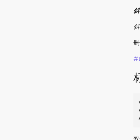
斜
斜
删
#
效