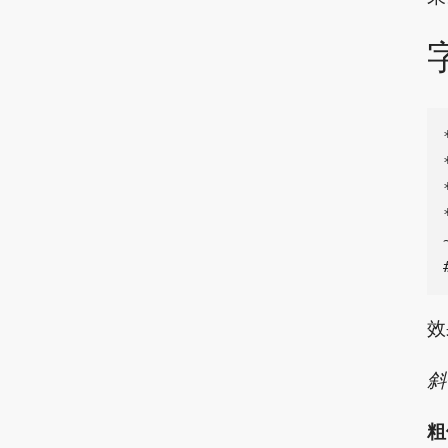
效
斜
粗