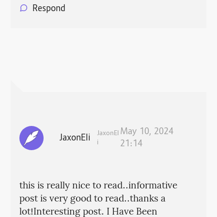
Respond
May 10, 2024
JaxonEl
JaxonEli
i
21:14
this is really nice to read..informative
post is very good to read..thanks a
lot!Interesting post. I Have Been