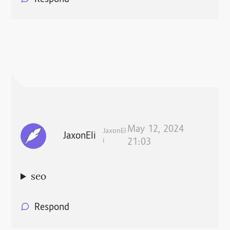
May 12, 2024
JaxonEl
JaxonEli
i
21:03
seo
Respond