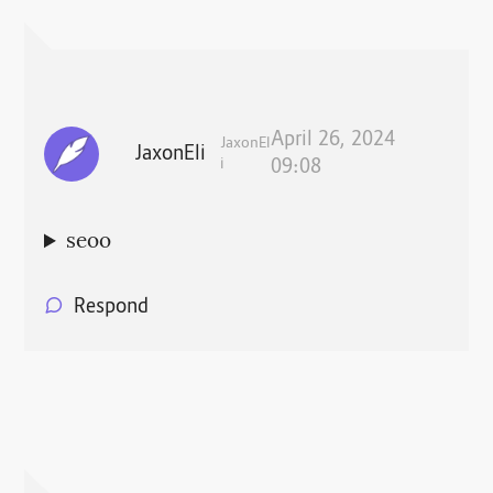
April 26, 2024
JaxonEl
JaxonEli
i
09:08
seoo
Respond