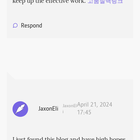
keep up the effective work.
고품질백링크
Respond
April 21, 2024
JaxonEl
JaxonEli
i
17:45