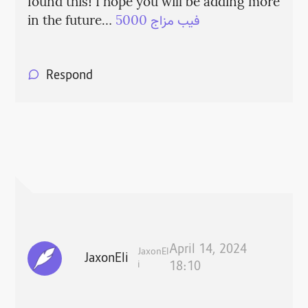
found this! I hope you will be adding more
in the future…
فيب مزاج 5000
Respond
April 14, 2024
JaxonEl
JaxonEli
i
18:10