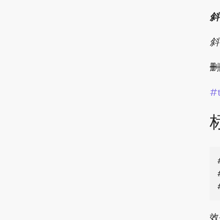
斜
斜
删
#
效