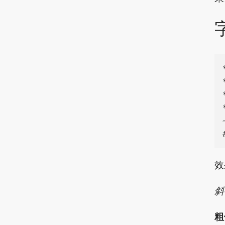
效
斜
粗