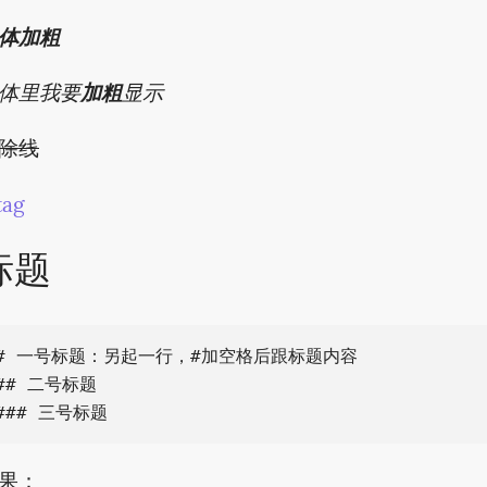
体加粗
体里我要
加粗
显示
除线
tag
标题
# 一号标题：另起一行，#加空格后跟标题内容

## 二号标题

果：