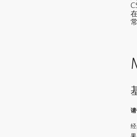
请
经
果