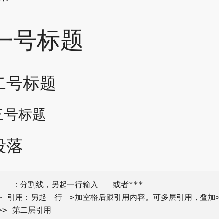
一号标题
二号标题
三号标题
段落
---：分割线，另起一行输入---或者***

> 引用：另起一行，>加空格后跟引用内容。可多层引用，叠加>
>> 第二层引用
