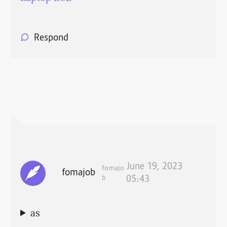
Respond
June 19, 2023
fomajo
fomajob
b
05:43
as