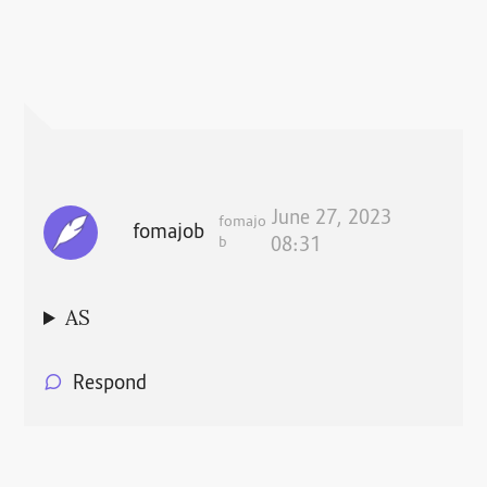
June 27, 2023
fomajo
fomajob
b
08:31
AS
Respond