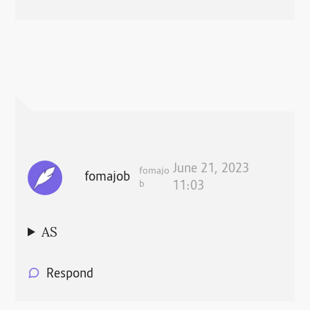
June 21, 2023
fomajo
fomajob
b
11:03
AS
Respond