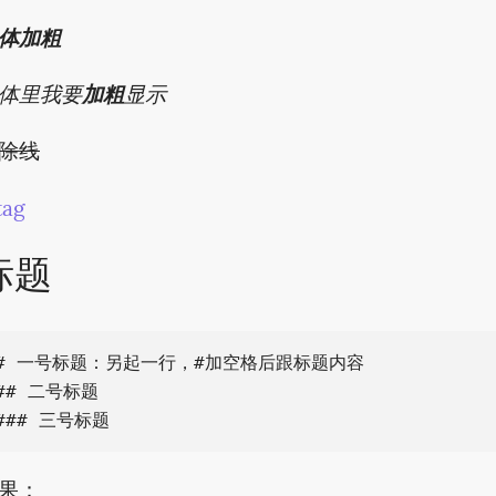
体加粗
体里我要
加粗
显示
除线
tag
标题
# 一号标题：另起一行，#加空格后跟标题内容

## 二号标题

果：