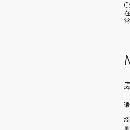
请
经
果