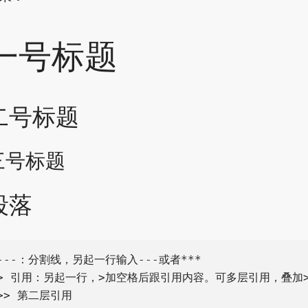
一号标题
二号标题
三号标题
段落
---：分割线，另起一行输入---或者***

> 引用：另起一行，>加空格后跟引用内容。可多层引用，叠加>
>> 第二层引用
