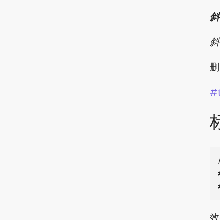
斜
斜
删
#
效