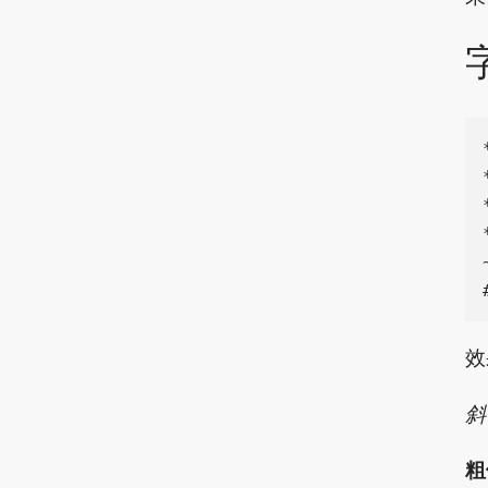
效
斜
粗