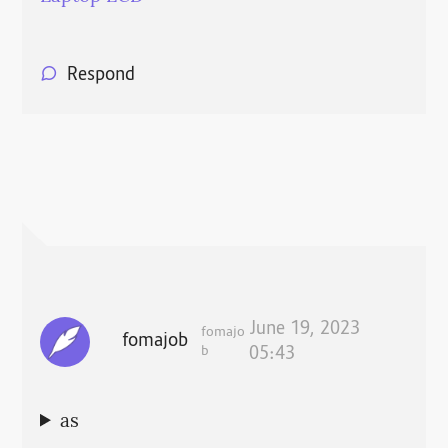
Respond
June 19, 2023
fomajo
fomajob
b
05:43
as