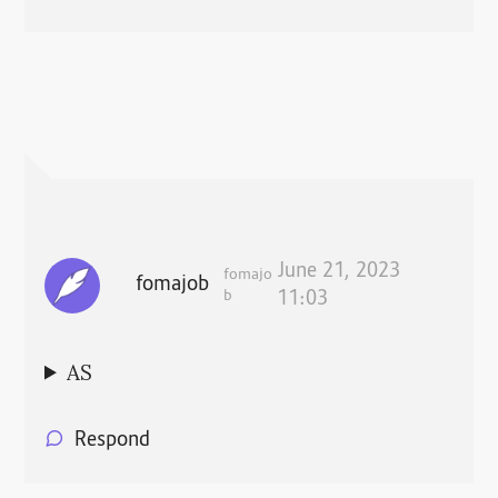
June 21, 2023
fomajo
fomajob
b
11:03
AS
Respond