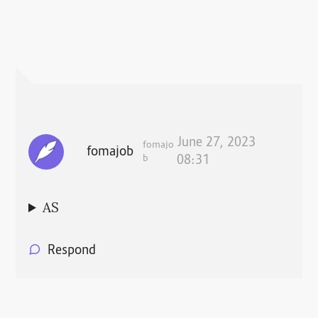
June 27, 2023
fomajo
fomajob
b
08:31
AS
Respond