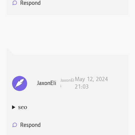
Respond
May 12, 2024
JaxonEl
JaxonEli
i
21:03
seo
Respond