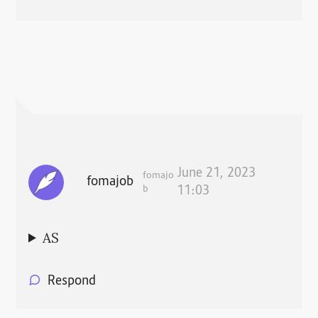
June 21, 2023
fomajo
fomajob
b
11:03
AS
Respond