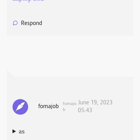
Respond
June 19, 2023
fomajo
fomajob
b
05:43
as