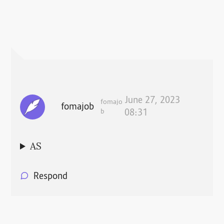
June 27, 2023
fomajo
fomajob
b
08:31
AS
Respond