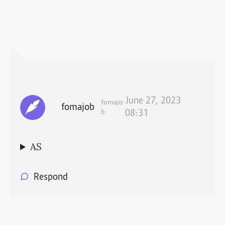
June 27, 2023
fomajo
fomajob
b
08:31
AS
Respond