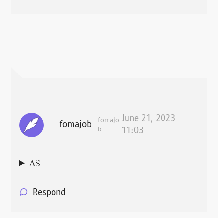
June 21, 2023
fomajo
fomajob
b
11:03
AS
Respond