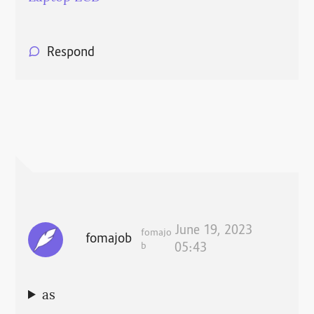
Respond
June 19, 2023
fomajo
fomajob
b
05:43
as