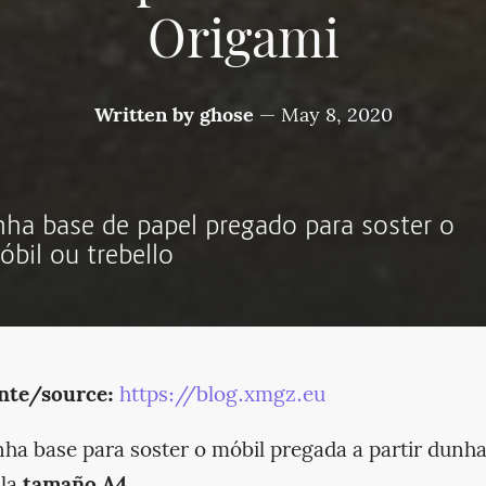
Origami
Written by
ghose
—
May 8, 2020
nha base de papel pregado para soster o
óbil ou trebello
nte/source:
https://blog.xmgz.eu
ha base para soster o móbil pregada a partir dunh