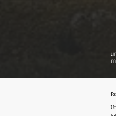
u
m
fo
Un