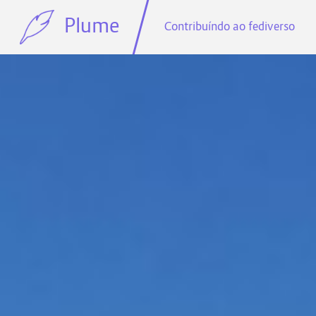
Plume
Contribuíndo ao fediverso