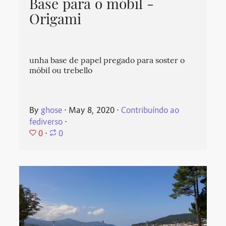
Base para o móbil -
Origami
unha base de papel pregado para soster o
móbil ou trebello
By
ghose
⋅
May 8, 2020
⋅
Contribuíndo ao
fediverso
⋅
0
⋅
0