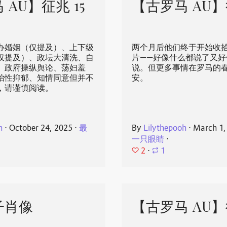
 AU】征兆 15
【古罗马 AU】
办婚姻（仅提及）、上下级
两个月后他们终于开始收
仅提及）、政坛大清洗、自
片——好像什么都说了又好
、政府操纵舆论、荡妇羞
说。但更多事情在罗马的
治性抑郁、知情同意但并不
安。
，请谨慎阅读。
h
⋅
October 24, 2025
⋅
最
By
Lilythepooh
⋅
March 1,
一只眼睛
⋅
2
⋅
1
子肖像
【古罗马 AU】