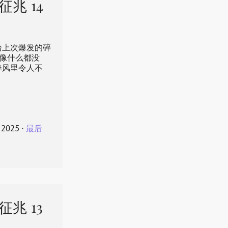
征兆 14
拾上次爆发的碎
像什么都没
春风里令人不
 2025
⋅
最后
征兆 13