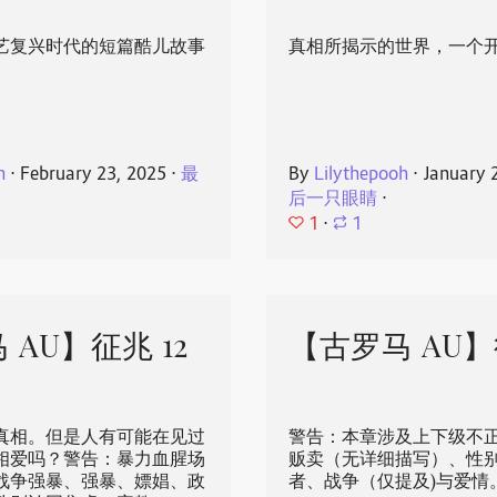
艺复兴时代的短篇酷儿故事
真相所揭示的世界，一个
h
⋅
February 23, 2025
⋅
最
By
Lilythepooh
⋅
January 
后一只眼睛
⋅
1
⋅
1
 AU】征兆 12
【古罗马 AU】征
真相。但是人有可能在见过
警告：本章涉及上下级不
相爱吗？警告：暴力血腥场
贩卖（无详细描写）、性
战争强暴、强暴、嫖娼、政
者、战争（仅提及)与爱情