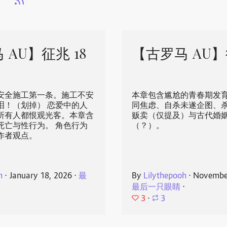
s
 AU】征兆 18
【古罗马 AU】征
安全施工第一条。施工不安
本章包含尴尬的青春期发
泪！（划掉） 恋爱中的人
同焦虑、自杀未遂企图、
所有人都恨观光客。本章含
贩卖（仅提及）与古代婚
死亡与性行为。 角色行为
（？）。
作者观点。
h
⋅
January 18, 2026
⋅
最
By
Lilythepooh
⋅
November
最后一只眼睛
⋅
3
⋅
3