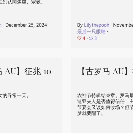
性别认同焦虑、宗教。
h
⋅
December 25, 2024
⋅
By
Lilythepooh
⋅
November
⋅
最后一只眼睛
⋅
4
⋅
3
 AU】征兆 10
【古罗马 AU】
女的寻常一天。
农神节特辑结束章。罗马
迪亚夫人是否值得信任，
节宴会又该如何收场？但
梦就要醒了。