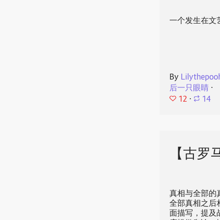
一个发生在文
By
Lilythepoo
后一只眼睛
⋅
12
⋅
14
【古罗马
真相与全部的
全部真相之后
面描写，提及