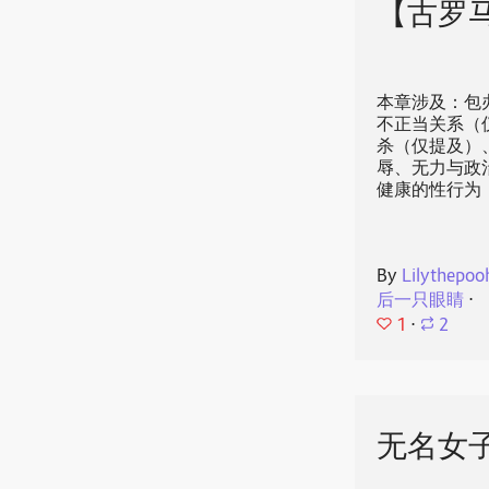
【古罗马
本章涉及：包
不正当关系（
杀（仅提及）
辱、无力与政
健康的性行为
By
Lilythepoo
后一只眼睛
⋅
1
⋅
2
无名女