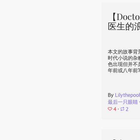
【Doct
医生的
本文的故事背
时代小说的杂
色出现但并不
年前或八年前
By
Lilythepoo
最后一只眼睛
4
⋅
2