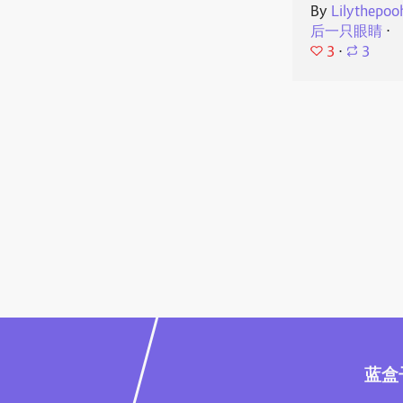
By
Lilythepoo
后一只眼睛
⋅
3
⋅
3
蓝盒