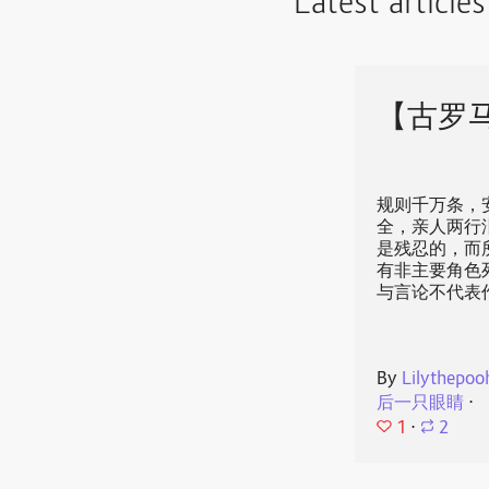
Latest article
【古罗马
规则千万条，
全，亲人两行
是残忍的，而
有非主要角色
与言论不代表
By
Lilythepoo
后一只眼睛
⋅
1
⋅
2