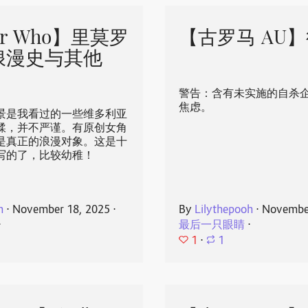
or Who】里莫罗
【古罗马 AU】
浪漫史与其他
警告：含有未实施的自杀
焦虑。
景是我看过的一些维多利亚
糅，并不严谨。有原创女角
是真正的浪漫对象。这是十
写的了，比较幼稚！
h
⋅
November 18, 2025
⋅
By
Lilythepooh
⋅
November
⋅
最后一只眼睛
⋅
1
⋅
1