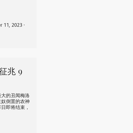
 11, 2023
⋅
征兆 9
最大的丑闻梅洛
主奴倒置的农神
节日即将结束，