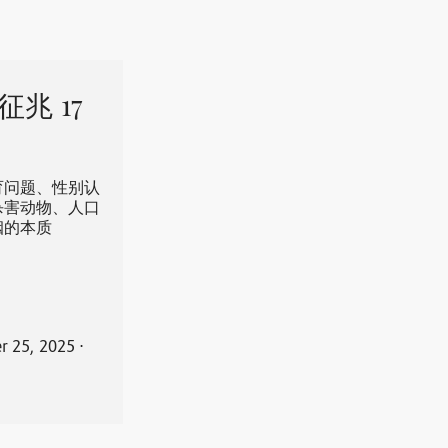
兆 17
育问题、性别认
杀害动物、人口
姻的本质
 25, 2025
⋅