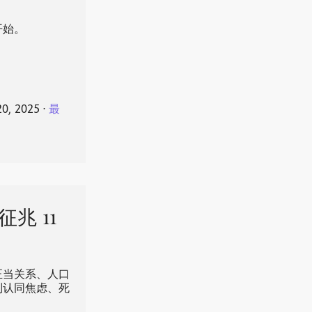
开始。
20, 2025
⋅
最
兆 11
正当关系、人口
别认同焦虑、死
。