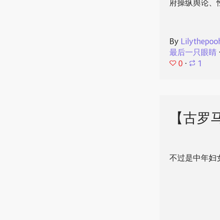
府操纵舆论、
By
Lilythepoo
最后一只眼睛
0
⋅
1
【古罗马
不过是中年妇