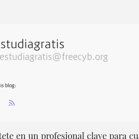
studiagratis
estudiagratis@freecyb.org
is blog:
s
ete en un profesional clave para cu