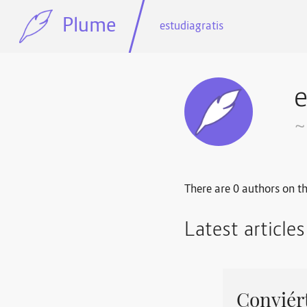
Plume
estudiagratis
e
~
There are 0 authors on th
Latest article
Conviért