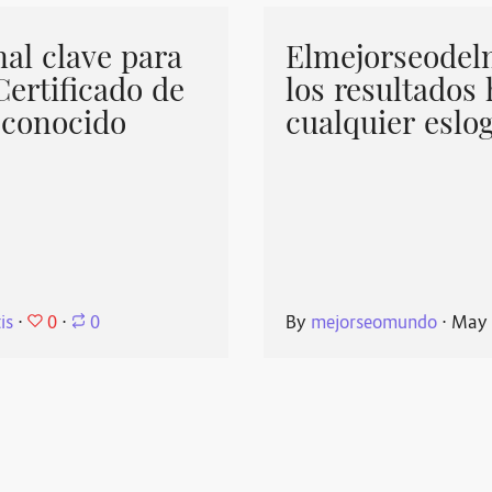
nal clave para
Elmejorseodel
ertificado de
los resultados
econocido
cualquier eslo
0
is
⋅
⋅
0
By
mejorseomundo
⋅
May 