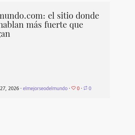
mundo.com: el sitio donde
 hablan más fuerte que
gan
0
27, 2026
⋅
elmejorseodelmundo
⋅
⋅
0