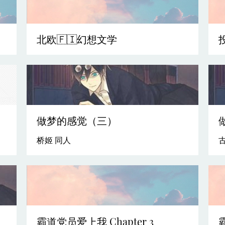
北欧🇫🇮幻想文学
做梦的感觉（三）
桥姬 同人
霸道党员爱上我 Chapter 3