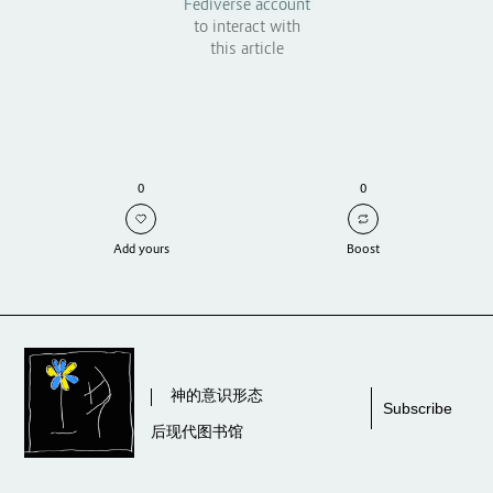
Fediverse account
to interact with
this article
0
0
Add yours
Boost
神的意识形态
后现代图书馆