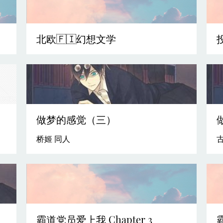
北欧🇫🇮幻想文学
做梦的感觉（三）
桥姬 同人
霸道党员爱上我 Chapter 3