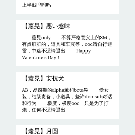
上半截呜呜呜
【薰晃】悪い趣味
薰晃only 不算严格意义上的SM，
有点脏脏的，道具和车震等，ooc请自行避
雷，中途不适请退出 Happy
Valentine's Day！
【薰晃】安抚犬
AB，易感期的alpha薰和beta晃 受女
装，结肠责备，小道具，些许domsub对话
和行为 极度，极度ooc，只是为了打
炮，任何不适请退出
【薰晃】月圆