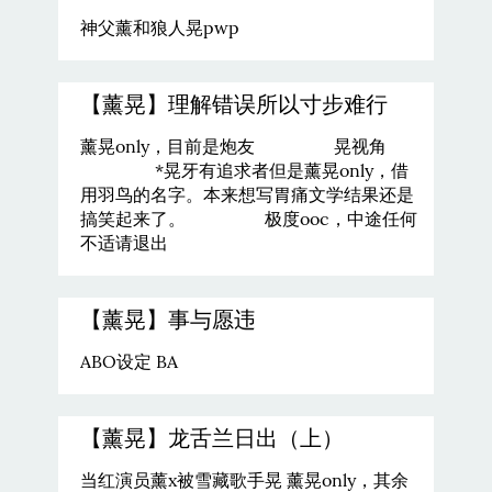
神父薰和狼人晃pwp
【薰晃】理解错误所以寸步难行
薰晃only，目前是炮友 晃视角
*晃牙有追求者但是薰晃only，借
用羽鸟的名字。本来想写胃痛文学结果还是
搞笑起来了。 极度ooc，中途任何
不适请退出
【薰晃】事与愿违
ABO设定 BA
【薰晃】龙舌兰日出（上）
当红演员薰x被雪藏歌手晃 薰晃only，其余