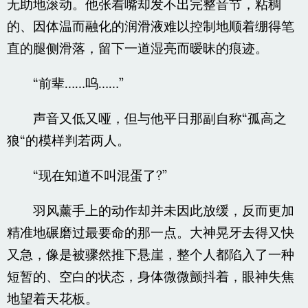
无助地滚动。他张着嘴却发不出完整音节，粘稠
的、因体温而融化的润滑液难以控制地顺着绷得笔
直的腿侧滑落，留下一道湿亮而暧昧的痕迹。
“前辈……呜……”
声音又低又哑，但与他平日那副自称“孤高之
狼“的模样判若两人。
“现在知道不叫混蛋了?”
羽风薰手上的动作却并未因此放缓，反而更加
精准地碾磨过最要命的那一点。大神晃牙去得又快
又急，像是被骤然推下悬崖，整个人都陷入了一种
短暂的、空白的状态，身体微微颤抖着，眼神失焦
地望着天花板。