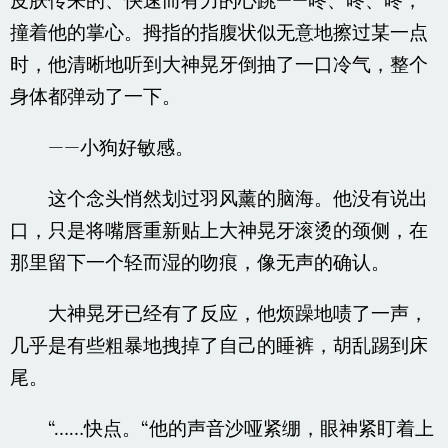
皮肤传来的、快速而有力的心跳——咚、咚、咚，
撞着他的掌心。拇指的指腹状似无意地擦过某一点
时，他清晰地听到大神晃牙倒抽了一口冷气，整个
身体都弹动了一下。
——小狗好敏感。
这个念头悄然划过羽风薰的脑海。他没有说出
口，只是将嘴唇重新贴上大神晃牙滚烫的颈侧，在
那里留下一个轻而湿的吻痕，像无声的确认。
大神晃牙已经有了反应，他烦躁地啧了一声，
几乎是有些粗暴地拽掉了自己的睡裤，胡乱踢到床
尾。
“……快点。“他的声音沙哑紧绷，眼神紧盯着上