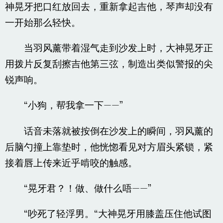
神晃牙把口红放回去，重新拿起吉他，琴声却没有
一开始那么轻快。
当羽风薰带着湿气走到沙发上时，大神晃牙正
用拨片反复刮擦吉他第三弦，制造出类似警报的尖
锐声响。
“小狗，帮我拿一下——”
话音未落就被按倒在沙发上的瞬间，羽风薰的
后脑勺撞上靠垫时，他恍惚看见对方眉头紧锁，紧
接着唇上传来近乎啃咬的触感。
“晃牙君？！做、做什么唔——”
“吵死了轻浮男。“大神晃牙用膝盖压住他试图