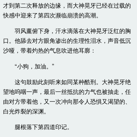
才到第二次释放的边缘，而大神晃牙已经在过载的
快感中迎来了第四次濒临崩溃的高潮。
羽风薰俯下身，汗水滴落在大神晃牙泛红的胸
口。他舔去对方眼角渗出的生理性泪水，声音低沉
沙哑，带着灼热的气息吹进他耳廓：
“小狗，加油。”
这句鼓励此刻听来如同某种酷刑。大神晃牙绝
望地呜咽一声，最后一丝抵抗的力气也被抽走，任
由对方带着他，又一次冲向那令人恐惧又渴望的、
白光炸裂的深渊。
腿根落下第四道印记。