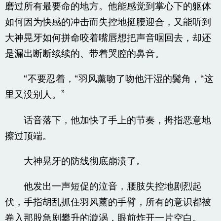
磨过所有最要命的地方。他能感觉到掌心下的躯体
如何因为快感的冲击而失控地挺腰迎合，又能听到
大神晃牙如何拼命咬着嘴唇想把声音咽回去，却还
是漏出断断续续的、带着哭腔的鼻音。
“不要忍着，“羽风薰吻了吻他汗湿的鬓角，“这
里又没别人。”
话音落下，他加快了手上的节奏，拇指恶意地
擦过顶端。
大神晃牙的防线彻底崩溃了。
他发出一声短促的泣音，腰肢失控地剧烈起
伏，手指胡乱抓住羽风薰的手臂，所有的意识都被
卷入那股急剧攀升的漩涡，眼前炸开一片空白。