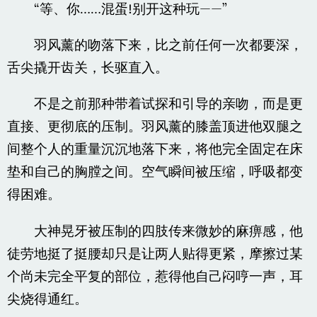
“等、你……混蛋!别开这种玩——”
羽风薰的吻落下来，比之前任何一次都要深，
舌尖撬开齿关，长驱直入。
不是之前那种带着试探和引导的亲吻，而是更
直接、更彻底的压制。羽风薰的膝盖顶进他双腿之
间整个人的重量沉沉地落下来，将他完全固定在床
垫和自己的胸膛之间。空气瞬间被压缩，呼吸都变
得困难。
大神晃牙被压制的四肢传来微妙的麻痹感，他
徒劳地挺了挺腰却只是让两人贴得更紧，摩擦过某
个尚未完全平复的部位，惹得他自己闷哼一声，耳
尖烧得通红。