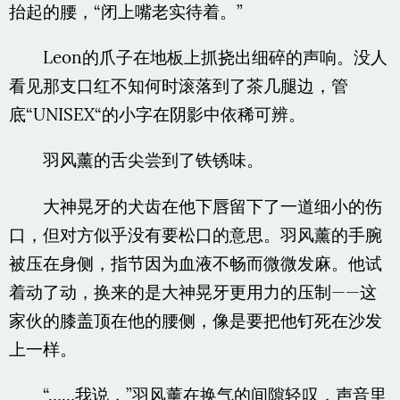
抬起的腰，“闭上嘴老实待着。”
Leon的爪子在地板上抓挠出细碎的声响。没人
看见那支口红不知何时滚落到了茶几腿边，管
底“UNISEX“的小字在阴影中依稀可辨。
羽风薰的舌尖尝到了铁锈味。
大神晃牙的犬齿在他下唇留下了一道细小的伤
口，但对方似乎没有要松口的意思。羽风薰的手腕
被压在身侧，指节因为血液不畅而微微发麻。他试
着动了动，换来的是大神晃牙更用力的压制——这
家伙的膝盖顶在他的腰侧，像是要把他钉死在沙发
上一样。
“……我说，”羽风薰在换气的间隙轻叹，声音里