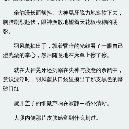
余韵漫长而颤抖。大神晃牙脱力地瘫软下去，
胸膛剧烈起伏，眼神涣散地望着天花板模糊的阴
影。
羽风薰抽出手，就着昏暗的光线看了一眼自己
湿漉漉的掌心，然后随意地在床单上擦了擦。
就在大神晃牙还沉溺在失神与疲惫的余韵中，
意识漂浮时，羽风薰从口袋里摸出了那支黑色的磨
砂口红。
旋开盖子的细微声响在寂静中格外清晰。
大腿内侧那片皮肤感觉到什么划过。