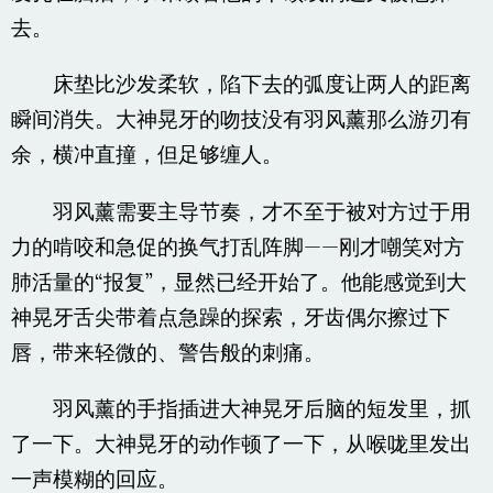
去。
床垫比沙发柔软，陷下去的弧度让两人的距离
瞬间消失。大神晃牙的吻技没有羽风薰那么游刃有
余，横冲直撞，但足够缠人。
羽风薰需要主导节奏，才不至于被对方过于用
力的啃咬和急促的换气打乱阵脚——刚才嘲笑对方
肺活量的“报复”，显然已经开始了。他能感觉到大
神晃牙舌尖带着点急躁的探索，牙齿偶尔擦过下
唇，带来轻微的、警告般的刺痛。
羽风薰的手指插进大神晃牙后脑的短发里，抓
了一下。大神晃牙的动作顿了一下，从喉咙里发出
一声模糊的回应。