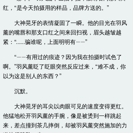
红，“是今天拍摄用的样品，品牌方送的。”
大神晃牙的表情凝固了一瞬。他的目光在羽风
薰的嘴唇和那支口红之间来回扫视，眉头越皱越
紧：“……骗谁呢，上面明明有——”
“——有用过的痕迹？因为我在拍摄时试色了
啊。”羽风薰眨了眨眼突然反应过来，“难不成，你
以为这是别人的东西？”
沉默。
大神晃牙的耳尖以肉眼可见的速度变得更红。
他猛地松开羽风薰的手腕，像是被烫到一样跳起
来，差点撞到茶几摔倒，却被羽风薰突然施加的力