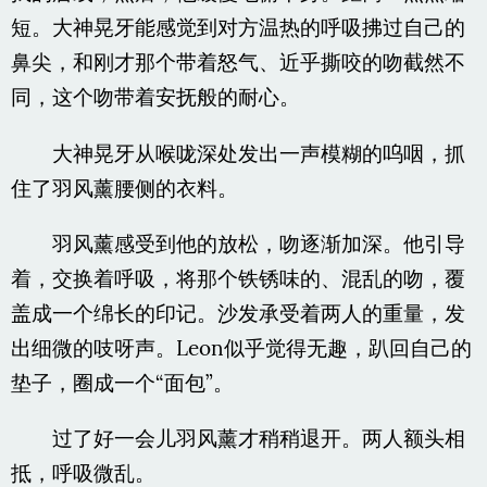
短。大神晃牙能感觉到对方温热的呼吸拂过自己的
鼻尖，和刚才那个带着怒气、近乎撕咬的吻截然不
同，这个吻带着安抚般的耐心。
大神晃牙从喉咙深处发出一声模糊的呜咽，抓
住了羽风薰腰侧的衣料。
羽风薰感受到他的放松，吻逐渐加深。他引导
着，交换着呼吸，将那个铁锈味的、混乱的吻，覆
盖成一个绵长的印记。沙发承受着两人的重量，发
出细微的吱呀声。Leon似乎觉得无趣，趴回自己的
垫子，圈成一个“面包”。
过了好一会儿羽风薰才稍稍退开。两人额头相
抵，呼吸微乱。