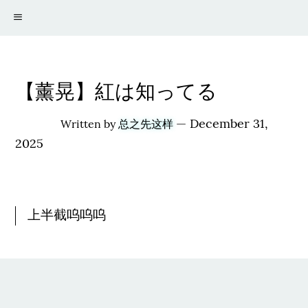
【薰晃】紅は知ってる
—
December 31,
Written by
总之先这样
2025
上半截呜呜呜