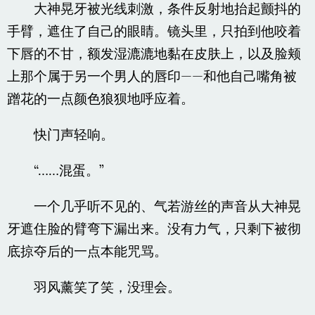
大神晃牙被光线刺激，条件反射地抬起颤抖的
手臂，遮住了自己的眼睛。镜头里，只拍到他咬着
下唇的不甘，额发湿漉漉地黏在皮肤上，以及脸颊
上那个属于另一个男人的唇印——和他自己嘴角被
蹭花的一点颜色狼狈地呼应着。
快门声轻响。
“……混蛋。”
一个几乎听不见的、气若游丝的声音从大神晃
牙遮住脸的臂弯下漏出来。没有力气，只剩下被彻
底掠夺后的一点本能咒骂。
羽风薰笑了笑，没理会。