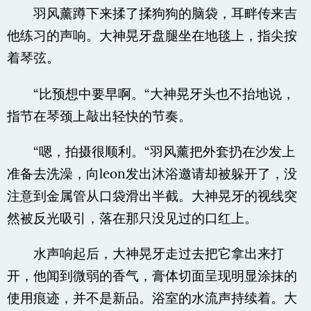
羽风薰蹲下来揉了揉狗狗的脑袋，耳畔传来吉
他练习的声响。大神晃牙盘腿坐在地毯上，指尖按
着琴弦。
“比预想中要早啊。“大神晃牙头也不抬地说，
指节在琴颈上敲出轻快的节奏。
“嗯，拍摄很顺利。“羽风薰把外套扔在沙发上
准备去洗澡，向leon发出沐浴邀请却被躲开了，没
注意到金属管从口袋滑出半截。大神晃牙的视线突
然被反光吸引，落在那只没见过的口红上。
水声响起后，大神晃牙走过去把它拿出来打
开，他闻到微弱的香气，膏体切面呈现明显涂抹的
使用痕迹，并不是新品。浴室的水流声持续着。大