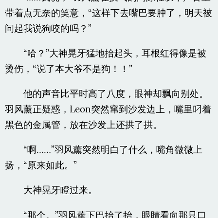
带着点无奈的笑意，“这样下去嘴巴要肿了，明天被
问起我说狗咬的吗？”
“哈？”大神晃牙猛地抬起头，耳根红得像是被
烫伤，“说了本大爷不是狗！！”
他的声音比平时高了八度，眼神却飘向别处。
羽风薰正疑惑，Leon突然窜到沙发边上，嘴里叼着
黑色的金属管，放在沙发上还拱了拱。
“啊……”羽风薰突然明白了什么，嘴角微微上
扬，“原来如此。”
大神晃牙瞪过来。
“那个。”羽风薰下巴抬了抬，眼睛看向那只口