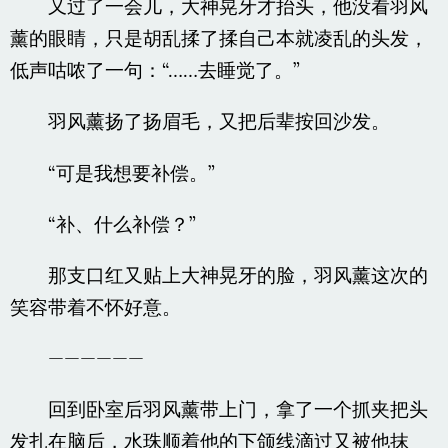
又过了一会儿，大神晃牙才抬头，他没看羽风
薰的眼睛，只是胡乱揉了揉自己本就凌乱的头发，
低声咕哝了一句：“……去睡觉了。”
羽风薰扬了扬眉毛，又把后辈按回沙发。
“可是我想要补偿。”
“补、什么补偿？”
那支口红又贴上大神晃牙的脸，羽风薰这次的
笑容带着不怀好意。
——————
回到卧室后羽风薰带上门，拿了一个抓夹把头
发扎在脑后，水珠顺着他的下颌线滴过又被他抹