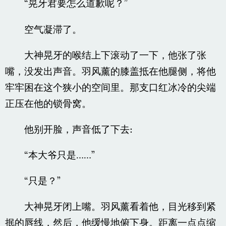
“晃牙君要怎么道歉呢？”
空气凝滞了。
大神晃牙的喉结上下滚动了一下，他张了张
嘴，没发出声音。羽风薰的膝盖抵在他腿侧，将他
牢牢困在这个狭小的空间里。那支口红冰冷的尖端
正压在他的锁骨窝。
他别开脸，声音低了下去:
“本大爷只是……”
“只是？”
大神晃牙闭上嘴。羽风薰看着他，目光移到紧
抿的唇线，然后，他缓慢地俯下身。距离一点点缩