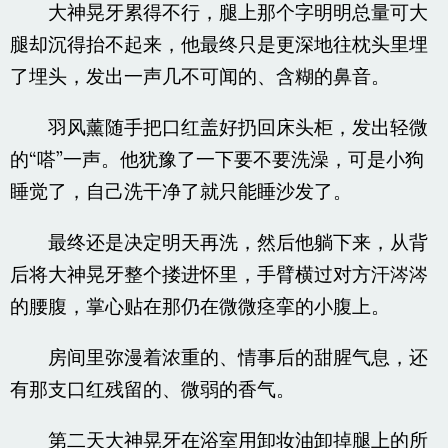
大神晃牙累得不行，腿上那个字明明总量可大
腿却沉得抬不起来，他最终只是更深地往枕头里埋
了埋头，发出一声几不可闻的、含糊的鼻音。
羽风薰随手把口红盖好扔回床头柜，发出轻微
的“嗒”一声。他犹豫了一下要不要洗澡，可是小狗
睡觉了，自己洗干净了就只能睡沙发了。
最终还是决定明天再洗，然后他躺下来，从背
后将大神晃牙整个搂进怀里，手臂横过对方汗涔涔
的腰腹，掌心贴在那仍在微微痉挛的小腹上。
房间里弥漫着浓重的、情事后的甜腥气息，还
有那支口红残留的、微弱的香气。
第二天大神晃牙在浴室用卸妆油卸掉腿上的所