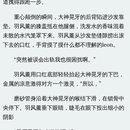
道拽得踉跄一步。
重心颠倒的瞬间，大神晃牙的后背陷进沙发靠
垫。羽风薰的膝盖抵在他腿侧，洗发水的香味混着
未散的水汽笼罩下来。羽风薰从沙发垫缝隙捞出滚
下去的口红，手背摸了摸什么都不理解的leon。
“突然被误会出轨我也很困扰啊。”
羽风薰用口红底部轻轻抬起大神晃牙的下巴，
金属的凉意激得对方一个激灵，“所以，”
磨砂管身沿着大神晃牙的喉结下滑，在锁骨中
央停下。羽风薰垂下眼睛，睫毛在眼下投出细小的
阴影