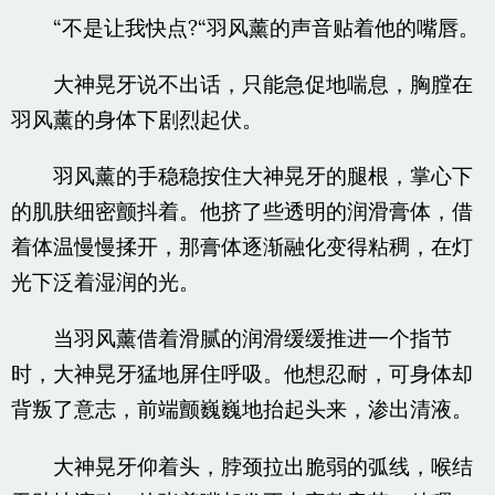
“不是让我快点?“羽风薰的声音贴着他的嘴唇。
大神晃牙说不出话，只能急促地喘息，胸膛在
羽风薰的身体下剧烈起伏。
羽风薰的手稳稳按住大神晃牙的腿根，掌心下
的肌肤细密颤抖着。他挤了些透明的润滑膏体，借
着体温慢慢揉开，那膏体逐渐融化变得粘稠，在灯
光下泛着湿润的光。
当羽风薰借着滑腻的润滑缓缓推进一个指节
时，大神晃牙猛地屏住呼吸。他想忍耐，可身体却
背叛了意志，前端颤巍巍地抬起头来，渗出清液。
大神晃牙仰着头，脖颈拉出脆弱的弧线，喉结