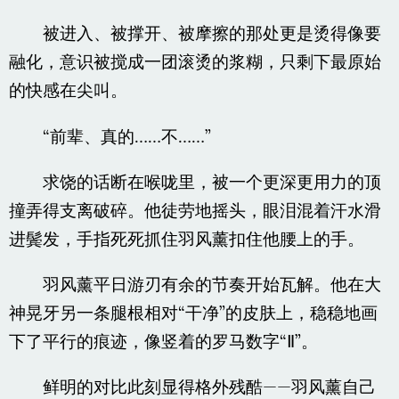
被进入、被撑开、被摩擦的那处更是烫得像要
融化，意识被搅成一团滚烫的浆糊，只剩下最原始
的快感在尖叫。
“前辈、真的……不……”
求饶的话断在喉咙里，被一个更深更用力的顶
撞弄得支离破碎。他徒劳地摇头，眼泪混着汗水滑
进鬓发，手指死死抓住羽风薰扣住他腰上的手。
羽风薰平日游刃有余的节奏开始瓦解。他在大
神晃牙另一条腿根相对“干净”的皮肤上，稳稳地画
下了平行的痕迹，像竖着的罗马数字“Ⅱ”。
鲜明的对比此刻显得格外残酷——羽风薰自己