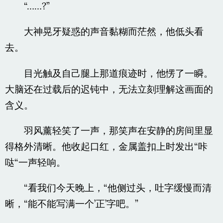
“……?”
大神晃牙疑惑的声音黏糊而茫然，他低头看
去。
目光触及自己腿上那道痕迹时，他愣了一瞬。
大脑还在过载后的迟钝中，无法立刻理解这画面的
含义。
羽风薰轻笑了一声，那笑声在安静的房间里显
得格外清晰。他收起口红，金属盖扣上时发出“咔
哒“一声轻响。
“看我们今天晚上，“他侧过头，吐字缓慢而清
晰，“能不能写满一个’正’字吧。”