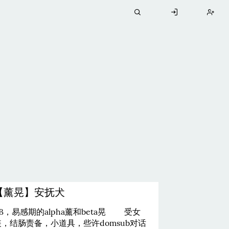
【薰晃】安抚犬
AB，易感期的alpha薰和beta晃 受女
装，结肠责备，小道具，些许domsub对话