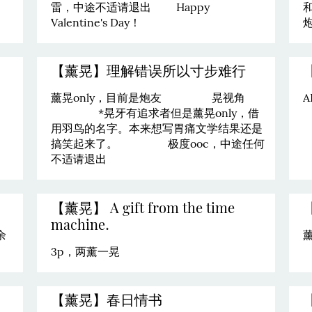
雷，中途不适请退出 Happy
Valentine's Day！
【薰晃】理解错误所以寸步难行
薰晃only，目前是炮友 晃视角
A
*晃牙有追求者但是薰晃only，借
用羽鸟的名字。本来想写胃痛文学结果还是
搞笑起来了。 极度ooc，中途任何
不适请退出
【薰晃】 A gift from the time
machine.
余
3p，两薰一晃
【薰晃】春日情书