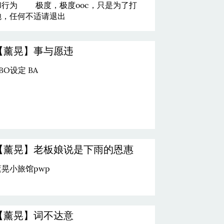
和行为 极度，极度ooc，只是为了打
炮，任何不适请退出
【薰晃】事与愿违
BO设定 BA
【薰晃】老板娘说是下雨的恩惠
薰晃小旅馆pwp
【薰晃】词不达意