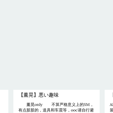
【薰晃】悪い趣味
薰晃only 不算严格意义上的SM，
有点脏脏的，道具和车震等，ooc请自行避