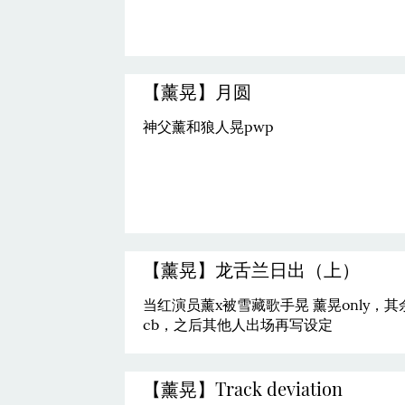
【薰晃】月圆
神父薰和狼人晃pwp
【薰晃】龙舌兰日出（上）
当红演员薰x被雪藏歌手晃 薰晃only，其
cb，之后其他人出场再写设定
【薰晃】Track deviation