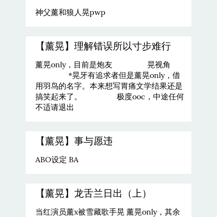
神父薰和狼人晃pwp
【薰晃】理解错误所以寸步难行
薰晃only，目前是炮友 晃视角
*晃牙有追求者但是薰晃only，借
用羽鸟的名字。本来想写胃痛文学结果还是
搞笑起来了。 极度ooc，中途任何
不适请退出
【薰晃】事与愿违
ABO设定 BA
【薰晃】龙舌兰日出（上）
当红演员薰x被雪藏歌手晃 薰晃only，其余