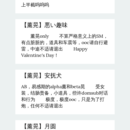
上半截呜呜呜
【薰晃】悪い趣味
薰晃only 不算严格意义上的SM，
有点脏脏的，道具和车震等，ooc请自行避
雷，中途不适请退出 Happy
Valentine's Day！
【薰晃】安抚犬
AB，易感期的alpha薰和beta晃 受女
装，结肠责备，小道具，些许domsub对话
和行为 极度，极度ooc，只是为了打
炮，任何不适请退出
【薰晃】月圆