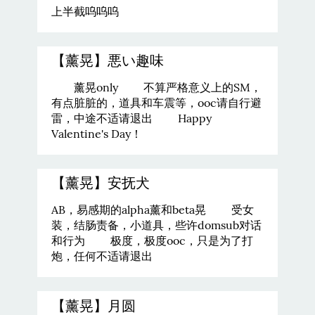
上半截呜呜呜
【薰晃】悪い趣味
薰晃only 不算严格意义上的SM，
有点脏脏的，道具和车震等，ooc请自行避
雷，中途不适请退出 Happy
Valentine's Day！
【薰晃】安抚犬
AB，易感期的alpha薰和beta晃 受女
装，结肠责备，小道具，些许domsub对话
和行为 极度，极度ooc，只是为了打
炮，任何不适请退出
【薰晃】月圆