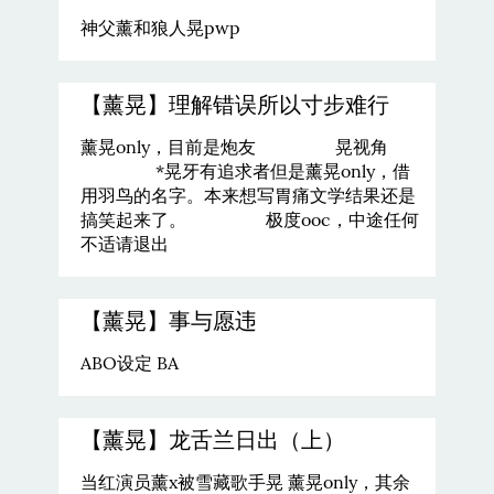
神父薰和狼人晃pwp
【薰晃】理解错误所以寸步难行
薰晃only，目前是炮友 晃视角
*晃牙有追求者但是薰晃only，借
用羽鸟的名字。本来想写胃痛文学结果还是
搞笑起来了。 极度ooc，中途任何
不适请退出
【薰晃】事与愿违
ABO设定 BA
【薰晃】龙舌兰日出（上）
当红演员薰x被雪藏歌手晃 薰晃only，其余