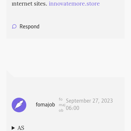
ınternet sites.
innovatemore.store
Respond
fo
September 27, 2023
fomajob
maj
06:00
ob
AS