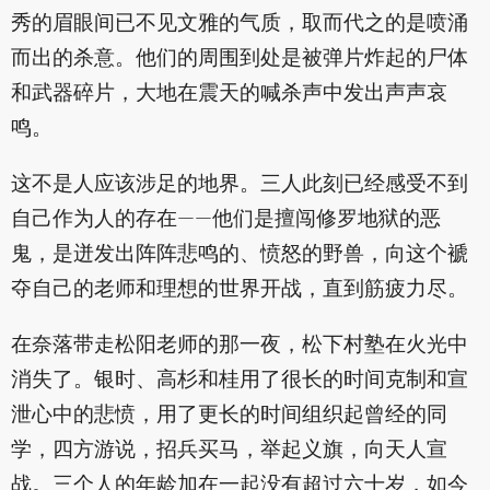
秀的眉眼间已不见文雅的气质，取而代之的是喷涌
而出的杀意。他们的周围到处是被弹片炸起的尸体
和武器碎片，大地在震天的喊杀声中发出声声哀
鸣。
这不是人应该涉足的地界。三人此刻已经感受不到
自己作为人的存在——他们是擅闯修罗地狱的恶
鬼，是迸发出阵阵悲鸣的、愤怒的野兽，向这个褫
夺自己的老师和理想的世界开战，直到筋疲力尽。
在奈落带走松阳老师的那一夜，松下村塾在火光中
消失了。银时、高杉和桂用了很长的时间克制和宣
泄心中的悲愤，用了更长的时间组织起曾经的同
学，四方游说，招兵买马，举起义旗，向天人宣
战。三个人的年龄加在一起没有超过六十岁，如今