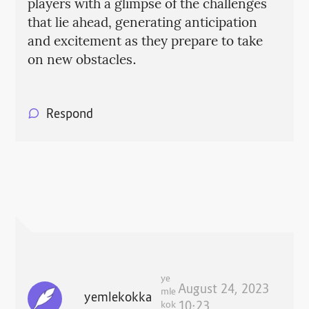
players with a glimpse of the challenges
that lie ahead, generating anticipation
and excitement as they prepare to take
on new obstacles.
Respond
ye
August 24, 2023
mle
yemlekokka
kok
10:23