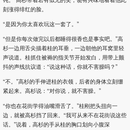
钝。”高杉带着若有似无的笑，饶有兴味地看着他此
刻涨得绯红的脸。
“是因为你太喜欢玩这一套了。”
“但是你每次做完以后都睡得很香也是事实吧。”高
杉一边用舌尖描着桂的耳垂，一边朝他的耳窝里轻
声说道。桂抓住被褥的指关节开始发白，用带上颤
抖的声线抗议道：“说这种话，你就不害臊吗？”
“不。”高杉的手伸进桂的衣领，后者的身体立刻绷
紧起来。高杉说：“对你说，就不害臊。”
“你也在花街学得油嘴滑舌了。”桂刚把头扭向一
边，就被高杉挡了回来。“我可从来不在花街说这些
话。”说着，高杉的手从桂的胸口划向小腹深