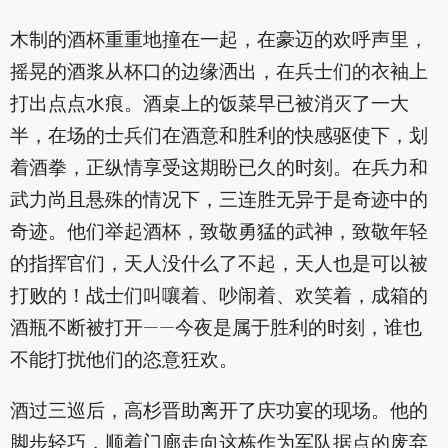
木制的酒杯重重地撞在一起，在豪迈的欢呼声里，
摇晃的酒浆从杯口的边缘洒出，在兵士们的衣袖上
打出点点水痕。酒桌上的饭菜早已被消灭了一大
半，在场的士兵们在酒意和胜利的快感驱使下，划
着酒拳，正纵情享受这期盼已久的时刻。在兵力和
武力尚且悬殊的情况下，三连胜无异于是奇迹中的
奇迹。他们举起酒杯，致敬勇猛的武神，致敬年轻
的指挥官们，天人没什么了不起，天人也是可以被
打败的！战士们叫嚷着、吵闹着、欢笑着，成箱的
酒瓶不断被打开——今夜是属于胜利的时刻，谁也
不能打扰他们的恣意狂欢。
酒过三巡后，高杉晋助离开了庆功宴的现场。他的
脚步轻巧，顺着门廊走向这栋作为军队据点的废弃