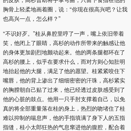
的皮肤，高杉晋助将手掌弯曲，只留下食指在他的
胸骨上轻柔地画着圈，说：“你现在很高兴吧？让我
也高兴一点，怎么样？”
“不识好歹。”桂从鼻腔里哼了一声，嘴上依旧带着
笑，他闭上了眼睛，高杉的动作所带来的触感让他
的身体更加剧烈地颤动起来。他的两条腿都环在了
高杉的腰上，似乎在要求什么，而对方则心知肚明
地抬起他的大腿，满足了他的愿望。桂紧紧咬住下
嘴唇，他的背上渗出了细细密密的汗珠，高杉紧实
的胸膛朝自己贴了过来，他已经透过皮肤感受到了
他的心脏的鼓点。他用一只手肘支撑着自己，以免
真的将全部重量落在桂的身上，热烈的吻堵住了桂
难以抑制的喘息声，他的手指填满了身下人的五指
指缝，桂小太郎狂热的气息窜进他的腹腔，配合着