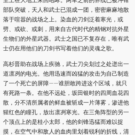
尘土在大地上来回咆哮。两军之前的界线已被冲锋
部队突破，天人和武士已混成一团，密密麻麻地散
落于喧嚣的战场之上。染血的刀剑泛着寒光，或
劈、或砍、或刺，用来自古代时代的精钢对抗外星
生物们的外星武器。武士之国已不复存在，唯有武
士仍在用他们的刀剑书写着他们的灵魂之歌。
高杉晋助在战场上疾驰，武士刀尖划过之处迸出一
道凛冽的电光。他用迅速而凶猛的攻击为自己制造
了一个死亡的屏障——谁胆敢跨进这个区域，就只
有死路一条。在他不远处，坂田银时的四周血花四
散，分不清所属者的鲜血被斩成一片薄雾，渗进他
猩红色的瞳孔，放出凛冽寒光。在三角阵型的另一
个顶点上的是桂小太郎，他的剑锋迅猛而难以捉
摸，在空气中和敌人的血肉里划着锐利的折线，清