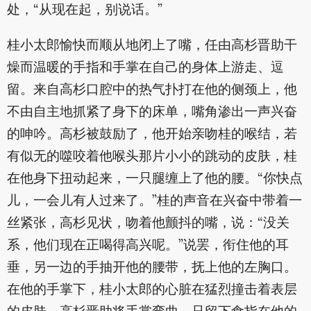
处，“从现在起，别说话。”
桂小太郎愉快而顺从地闭上了嘴，任由高杉晋助干
燥而温暖的手指和手掌在自己的身体上游走、逗
留。来自高杉口腔中的热气扑打在他的侧颈上，他
不由自主地抓紧了身下的床单，嘴角渗出一声兴奋
的呻吟。高杉被鼓励了，他开始亲吻桂的喉结，若
有似无的噬咬着他喉头那片小小的跳动的皮肤，桂
在他身下扭动起来，一只腿缠上了他的腰。“你快点
儿，一会儿有人过来了。”桂的声音在兴奋中带着一
丝紧张，高杉见状，吻着他颤抖的嘴，说：“没关
系，他们现在正喝得高兴呢。”说罢，衔住他的耳
垂，另一边的手抽开他的腰带，抚上他的左胸口。
在他的手掌下，桂小太郎的心脏在猛烈撞击着表层