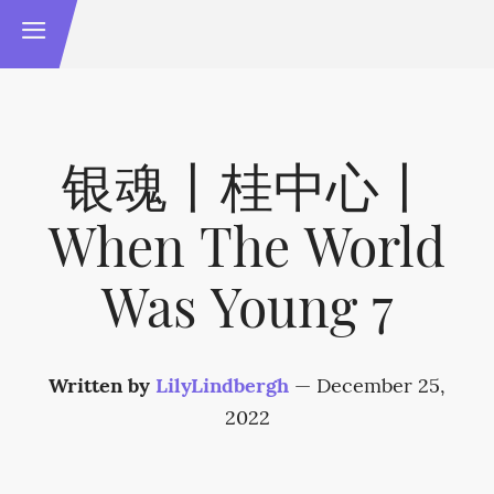
银魂丨桂中心丨
When The World
Was Young 7
Written by
LilyLindbergh
—
December 25,
2022