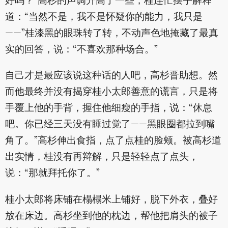
好吗？”高杉的声调升高了一些，桂连忙摆手解释
道：“当然不是，我不是怀疑你的能力，我只是
——”桂漆黑的眼珠转了转，不动声色地掩藏了最真
实的回答，说：“不喜欢那种场合。”
自己才是最应该说这种话的人吧，高杉晋助想。然
而他最终并没有揭穿桂小太郎善意的谎言，只是将
手覆上他的手背，握住他细瘦的手指，说：“休息
吧。你已经三天没有睡过觉了——黑眼圈都拉到嘴
角了。”高杉伸出食指，点了点桂的脸颊。被高杉道
出实情，桂没有再辩解，只是轻轻点了点头，
说：“那就拜托你了。”
桂小太郎将床铺在榻榻米上铺好，脱下外衣，叠好
放在床边。高杉坐到他的枕边，帮他把肩头的被子