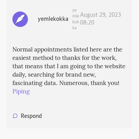
ye
August 29, 2023
mle
yemlekokka
kok
08:20
ka
Normal appointments listed here are the
easiest method to thanks for the work,
that means that I am going to the website
daily, searching for brand new,
fascinating data. Numerous, thank you!
Piping
Respond