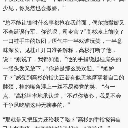
少见，你竟然也会撒娇。”
“总不能让银时什么事都抢在我前面，偶尔撒撒娇又
不会延误行军。你说呢，司令官？”高杉凑上前咬了
一口桂手中的饭团，语气中一半戏谑玩笑，一半意
味深长。见桂正开口准备解释，高杉打断了他，
说：“别说了，我都知道。”他的手指绕起桂肩头的
一缕头发又放下，“你总是那么受欢迎。” “嫉妒
了？”感受到高杉的指尖正若有似无地摩挲着自己的
脖颈，桂的嘴角浮上一丝不易察觉的笑。 “有一
点。”高杉坦率地承认道，“不过你放心，我是不会
干争风吃醋这种无聊事的。”
“那就是又把压力还给我了咯？”高杉的手指挠得自