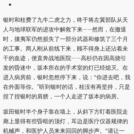
银时和桂费了九牛二虎之力，终于将左翼部队从天
人与地球联军的进攻中解救下来——然而，在撤退
时，攘夷军仍然损失了一部分武器和修筑了三个月
的工事。两人刚从前线下来，顾不得身上还沾着未
干的血迹，便直奔战地医院——高杉仍在因高烧引
发的昏迷中，坂本所在的手术室的灯已经熄灭。在
进入病房前，银时忽然停下来，说：“你进去吧，我
在外面等你。”听到银时的话，桂没有再坚持，只是
捏了捏银时的肩膀，一个人走进了坂本的病房。
坂田银时半个身子靠在墙上，从斜下方盯着医院走
廊上显得有些昏暗的顶灯，耳边是医疗仪器规律的
机械声，和医护人员来来回回的脚步声。“请让一