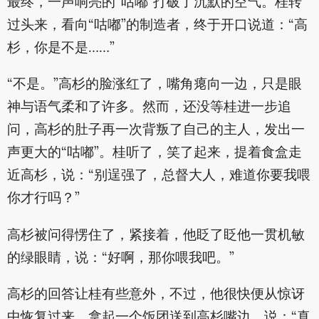
最终，一声响亮的“咕嘟”打破了沉默的空气。桂转
过头来，看向“咕嘟”的制造者，终于开口说道：“高
杉，你是不是……”
“不是。”高杉的脸涨红了，嘴角瘪向一边，只是眼
神与语气柔和了许多。然而，还没等桂进一步追
问，高杉的肚子再一次背叛了自己的主人，发出一
声更大的“咕嘟”。桂听了，笑了起来，提着食盒走
近高杉，说：“别逞强了，总督大人，难道你要我喂
你才行吗？”
高杉被问得愣住了，紧接着，他眨了眨他一贯机敏
的绿眼睛，说：“好啊，那你喂我吧。”
高杉的回答让桂有些意外，不过，他很快便从惊讶
中恢复过来，拿起一个饭团送到高杉嘴边，说：“真