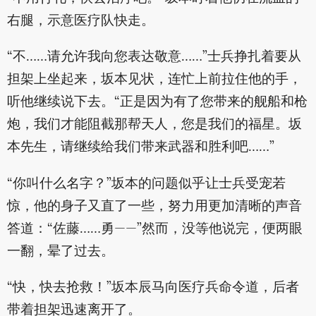
右腿，示意医疗队快走。
“不……请允许我向您表达敬意……”士兵挣扎着要从
担架上坐起来，坂本见状，连忙上前拉住他的手，
听他继续说下去。“正是因为有了您带来的舰船和枪
炮，我们才能阻截那帮天人，您是我们的福星。坂
本先生，请继续给我们带来武器和胜利吧……”
“你叫什么名字？”坂本的问题似乎让士兵受宠若
惊，他的身子又直了一些，努力用更加清晰的声音
答道：“佐藤……勇——”然而，没等他说完，便两眼
一翻，晕了过去。
“快，快去抢救！”坂本辰马向医疗兵命令道，后者
带着担架迅速离开了。