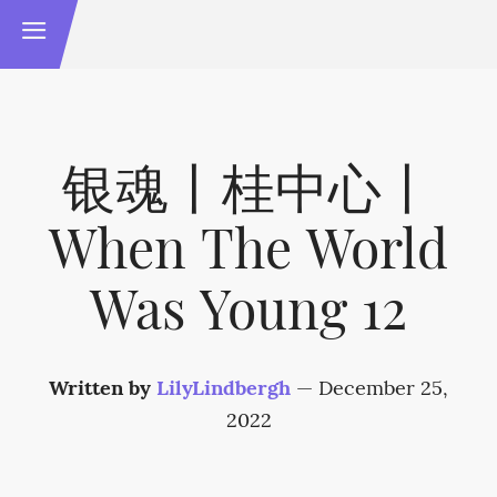
银魂丨桂中心丨
When The World
Was Young 12
Written by
LilyLindbergh
—
December 25,
2022