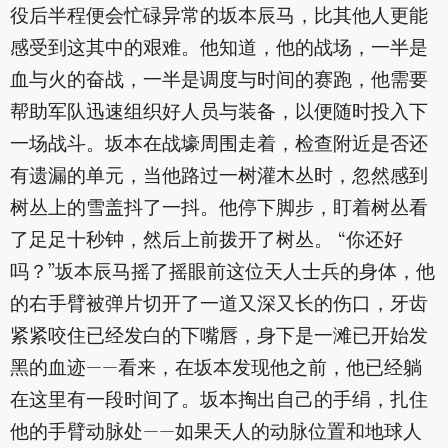
役后半程便会忙碌异常的坂本辰马，比其他人更能
感受到这其中的艰难。他知道，他的战场，一半是
血与火的奋战，一半是调度与时间的赛跑，他需要
帮助军队迅速组织好人员与装备，以便随时投入下
一场战斗。坂本在战壕周围走着，检查附近是否还
有遗漏的单元，当他路过一树灌木丛时，忽然感到
树丛上的雪盖抖了一抖。他停下脚步，盯着树丛看
了足足十秒钟，然后上前拨开了树丛。 “你还好
吗？”坂本辰马摇了摇眼前这位天人士兵的身体，他
的右手臂被弹片切开了一道又深又长的伤口，牙齿
紧紧咬住已经发白的下嘴唇，身下是一滩已开始发
黑的血迹——看来，在坂本发现他之前，他已经躺
在这里有一段时间了。坂本掏出自己的手绢，扎住
他的手臂动脉处——如果天人的动脉位置和地球人