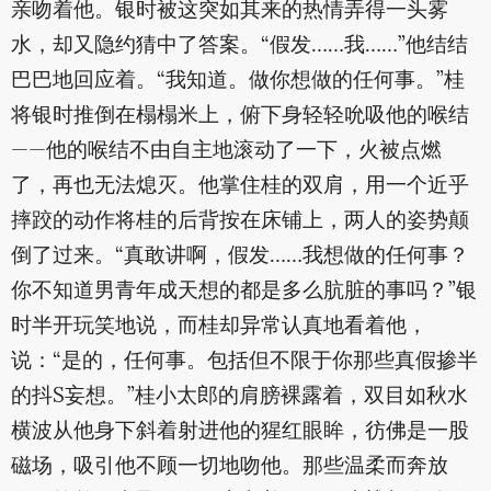
亲吻着他。银时被这突如其来的热情弄得一头雾
水，却又隐约猜中了答案。“假发……我……”他结结
巴巴地回应着。“我知道。做你想做的任何事。”桂
将银时推倒在榻榻米上，俯下身轻轻吮吸他的喉结
——他的喉结不由自主地滚动了一下，火被点燃
了，再也无法熄灭。他掌住桂的双肩，用一个近乎
摔跤的动作将桂的后背按在床铺上，两人的姿势颠
倒了过来。“真敢讲啊，假发……我想做的任何事？
你不知道男青年成天想的都是多么肮脏的事吗？”银
时半开玩笑地说，而桂却异常认真地看着他，
说：“是的，任何事。包括但不限于你那些真假掺半
的抖S妄想。”桂小太郎的肩膀裸露着，双目如秋水
横波从他身下斜着射进他的猩红眼眸，彷佛是一股
磁场，吸引他不顾一切地吻他。那些温柔而奔放