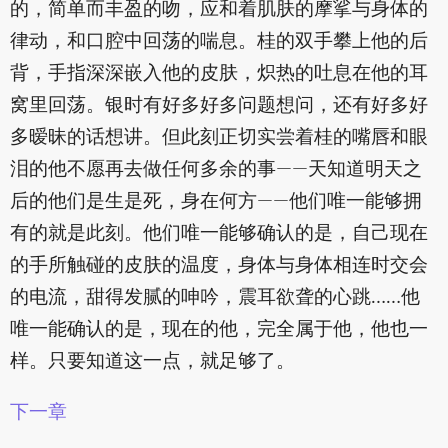
的，简单而丰盈的吻，应和着肌肤的摩挲与身体的
律动，和口腔中回荡的喘息。桂的双手攀上他的后
背，手指深深嵌入他的皮肤，炽热的吐息在他的耳
窝里回荡。银时有好多好多问题想问，还有好多好
多暧昧的话想讲。但此刻正切实尝着桂的嘴唇和眼
泪的他不愿再去做任何多余的事——天知道明天之
后的他们是生是死，身在何方——他们唯一能够拥
有的就是此刻。他们唯一能够确认的是，自己现在
的手所触碰的皮肤的温度，身体与身体相连时交会
的电流，甜得发腻的呻吟，震耳欲聋的心跳……他
唯一能确认的是，现在的他，完全属于他，他也一
样。只要知道这一点，就足够了。
下一章