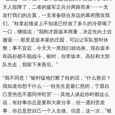
天人投降了，二者的援军正兵分两路而来——一支
攻打我们的左翼，一支准备联合东边的幕府围攻我
们。”桂拿起矮桌上不知道已经放了多久的冷茶喝了
一口，继续说：“我刚才跟坂本商量，决定先向土佐
撤退——那里是坂本家的庄园，可以让军队暂时休
整；事不宜迟，今天天一黑我们就动身。现在坂本
和高杉都不能战斗，银时，你带坂本、高杉和大部
队先走，我留下来善后。”
“我不同意！”银时猛地打断了桂的话，“什么善后？
我知道你想干什么——‘桂先生是最仁慈的，宁愿自
己受伤也不愿同伴吃苦’——其他人谈起你时都这么
说，有好事你总是要和大家分享，但一遇到苦差
事，你总是想自己一个人去做。但是，这一次，”银