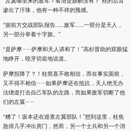
“左翼哪里来的敌军？看清楚旗帜没有？”桂的后背
渗出了汗珠，他有一种不祥的预感。
“据前方交战部队报告……敌军……一部分是天人，
另一部分举着十字旗。”
“是萨摩——萨摩和天人讲和了！”高杉晋助的双眼猛
地睁开，咬牙切齿地说道。
萨摩投降了？！桂简直不敢相信，而在事实面前，
又不得不相信——如果萨摩还在抵抗，天人绝无办
法绕道打击自己军队的左路，而如果敌军切断了他
们的左翼——
“糟了！坂本还在巡查左翼部队！”想到这里，桂焦
急得几乎冲出房门，然而，另一个士兵和另一个消