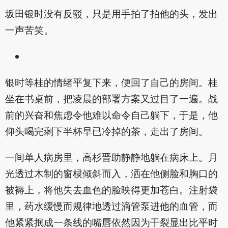
坂田银时没有反驳，只是用手拍了拍他的头，发出
一声苦笑。
银时等桂的情绪平复下来，便回了自己的房间。桂
坐在书桌前，把凌晨的部署方案又过目了一遍。战
前的兴奋和焦虑令他难以命令自己躺下，于是，他
仰头喝完剩下半杯早已冷掉的茶，走出了房间。
一间单人病房里，高杉晋助静静地躺在病床上。月
光透过木制的窗棂倾斜而入，洒在他侧脸和胸口的
被褥上，将他失去血色的脸映得更加苍白。注射袋
里，药水缓慢而规律地透过滴管泵进他的血管，而
他紧紧抿成一条线的嘴唇依然因为干裂显出比平时