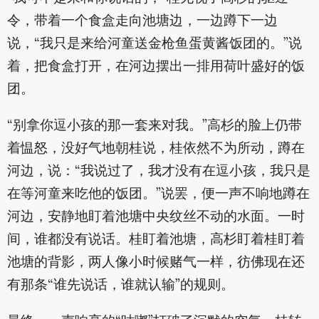
令，带着一个食盒走向池塘边，一边蹲下一边
说，“我只是来给河童送金枪鱼蛋黄酱饭团的。”说
着，把食盒打开，在河边摆出一排用荷叶盛好的饭
团。
“别拿你逗小孩的那一套来对我。”高杉的脸上仍带
着愠怒，没好气地朝桂说，桂依然不为所动，蹲在
河边，说：“我说过了，我才没有在逗小孩，我只是
在等河童来吃他的饭团。”说罢，便一声不响地蹲在
河边，安静地盯着池塘中央纹丝不动的水面。一时
间，谁都没有说话。桂盯着池塘，高杉盯着桂盯着
池塘的背影，两人像小时候赌气一样，彷佛现在还
有那条“谁先说话，谁就认输”的规则。