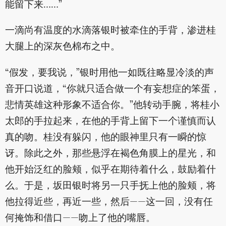
能留下来……”
一滴尚有温度的水滴落银时被牵住的手背，渗进桂
大腿上的深灰色棉布之中。
“假发，要我说，”银时用他一如既往略显冷淡的声
音开口说道，“你就只适合做一个有妄想症的笨蛋，
悲情英雄这种形象不适合你。”他转动手腕，将桂小
太郎的手拉起来，在他的手背上留下一个谨慎而认
真的吻。桂没有躲闪，他的眼神里只有一瞬的惊
讶。除此之外，那些悬浮在褐色角膜上的星光，和
他开始泛红的脸颊，似乎在期待着什么，鼓励着什
么。于是，坂田银时将另一只手抚上他的脸颊，将
他拉得近些，再近一些，然后——这一回，没有任
何掩饰和借口——吻上了他的嘴唇。