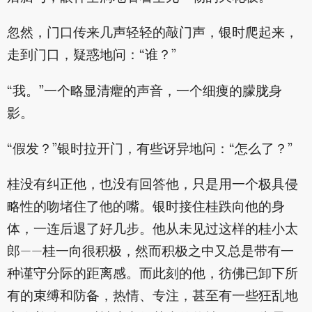
忽然，门口传来几声轻轻的敲门声，银时爬起来，
走到门口，疑惑地问：“谁？”
“我。”一个略显清癯的声音，一个细痩的朦胧身
影。
“假发？”银时拉开门，有些讶异地问：“怎么了？”
桂没有纠正他，也没有回答他，只是用一个极具侵
略性的吻堵住了他的嘴。银时接住桂跌向他的身
体，一连后退了好几步。他从未见过这样的桂小太
郎——桂一向很积极，然而积极之中又总是带有一
种谨守分际的距离感。而此刻的他，彷佛已卸下所
有的束缚和防备，热情、专注，甚至有一些狂乱地