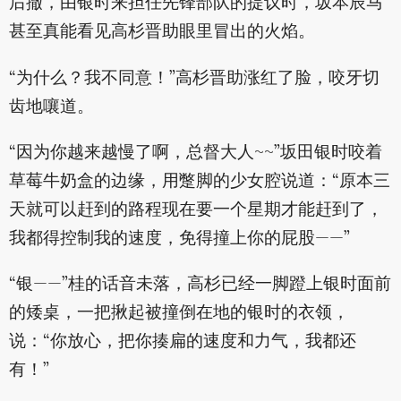
后撤，由银时来担任先锋部队的提议时，坂本辰马
甚至真能看见高杉晋助眼里冒出的火焰。
“为什么？我不同意！”高杉晋助涨红了脸，咬牙切
齿地嚷道。
“因为你越来越慢了啊，总督大人~~”坂田银时咬着
草莓牛奶盒的边缘，用蹩脚的少女腔说道：“原本三
天就可以赶到的路程现在要一个星期才能赶到了，
我都得控制我的速度，免得撞上你的屁股——”
“银——”桂的话音未落，高杉已经一脚蹬上银时面前
的矮桌，一把揪起被撞倒在地的银时的衣领，
说：“你放心，把你揍扁的速度和力气，我都还
有！”