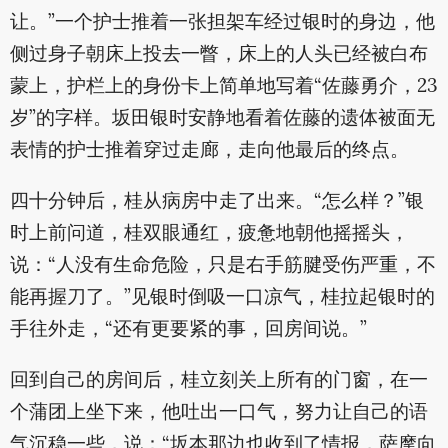
让。”一个护士推着一张担架车经过银时的身边，他
侧过身子朝床上投去一瞥，床上的人头已经被白布
蒙上，护栏上的身份卡上简单地写着“佐藤勇介，23
岁”的字样。坂田银时安静地看着佐藤的遗体被面无
表情的护士推着穿过走廊，走向他最后的终点。
四十分钟后，桂从病房中走了出来。“怎么样？”银
时上前问道，桂双眼通红，疲惫地朝他摇摇头，
说：“人没有生命危险，只是右手筋腱受伤严重，不
能再握刀了。”见银时倒吸一口凉气，桂拉起银时的
手往外走，“还有更要紧的事，回房间说。”
回到自己的房间后，桂立刻关上所有的门窗，在一
个蒲团上坐下来，他吐出一口气，努力让自己的语
气沉稳一些，说：“坂本那边也收到了情报，萨摩向