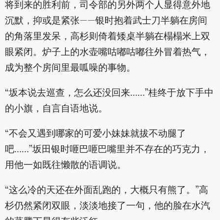
将到来的胜利前，司令部的另外两个人显得意外地
沉默，抑或是紧张——银时抱着武士刀半躺在房间
的角落里发呆，高杉则倚着矮桌半躺在榻榻米上双
眼紧闭。炉子上的水壶嘴咕嘟咕嘟往外冒着热气，
成为整个房间里最呱噪的事物。
“坂本说去巡查，怎么还没回来……”桂终于放下手中
的小旗，自言自语地说。
“不会又遇到哪家的可爱小妹妹就拔不动腿了
吧……”坂田银时咂巴咂巴嘴里并不存在的巧克力，
用他一如既往懒散的语调说。
“这么冷的天还在外面乱跑的，大概只有熊了。”高
杉仍然紧闭双眼，淡淡地接了一句，他的脸在水汽