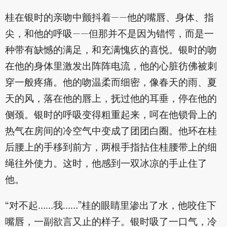
桂在银时的亲吻中颤抖着——他的嘴唇、身体、指
尖，和他的呼吸——但那并不是因为错愕，而是一
种带有缺憾的满足，和充满愧疚的喜悦。银时的吻
在他的身体里激发出阵阵电流，他的心脏彷佛被刺
穿一般疼痛。他的吻温柔而细密，像春天的雨、夏
天的风，落在他的唇上，抚过他的耳垂，停在他的
侧颈。银时的呼吸变得粗重起来，呵在他锁骨上的
热气在房间的冷空气中变成了团团白圈。他环在桂
后腰上的手移到前方，两根手指拈住桂腰带上的细
绳往外使力。这时，他感到一双冰凉的手止住了
他。
“对不起……我……”桂的眼睛里渗出了水，他咬住下
嘴唇，一副欲言又止的样子。银时吸了一口气，冷