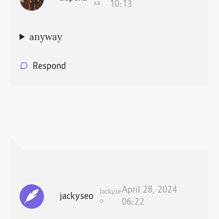
xa
10:13
anyway
Respond
April 28, 2024
jackyse
jackyseo
o
06:22