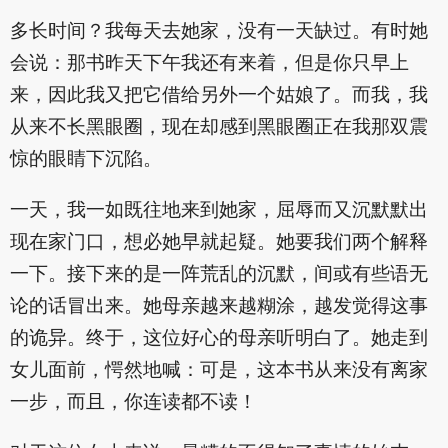
多长时间？我每天去她家，没有一天缺过。有时她
会说：那书昨天下午我还有来着，但是你只早上
来，因此我又把它借给另外一个姑娘了。而我，我
从来不长黑眼圈，现在却感到黑眼圈正在我那双震
惊的眼睛下沉陷。
一天，我一如既往地来到她家，屈辱而又沉默默出
现在家门口，想必她早就起疑。她要我们两个解释
一下。接下来的是一阵荒乱的沉默，间或有些语无
论的话冒出来。她母亲越来越糊涂，越发觉得这事
的诡异。终于，这位好心的母亲听明白了。她走到
女儿面前，愕然地喊：可是，这本书从来没有离家
一步，而且，你连读都不读！