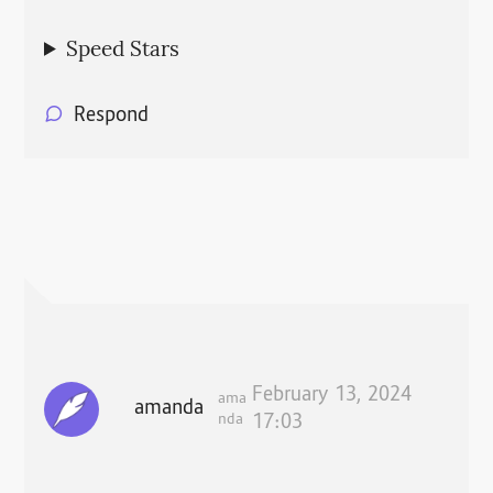
Speed Stars
Respond
February 13, 2024
ama
amanda
nda
17:03