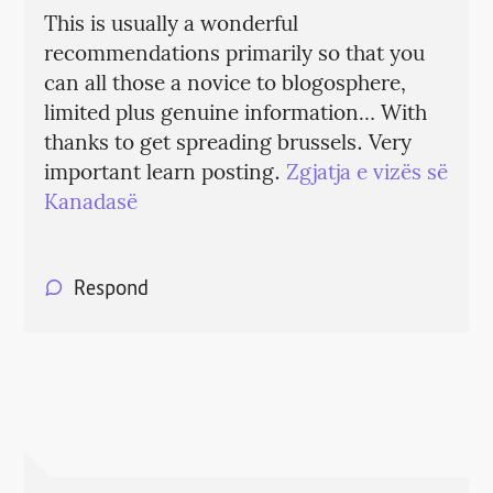
This is usually a wonderful
recommendations primarily so that you
can all those a novice to blogosphere,
limited plus genuine information… With
thanks to get spreading brussels. Very
important learn posting.
Zgjatja e vizës së
Kanadasë
Respond