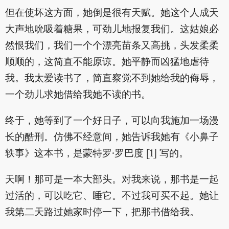
但在使坏这方面，她倒是很有天赋。她这个人成天
大声地吮吸着糖果，可劲儿地报复我们。这姑娘必
然恨我们，我们一个个漂亮苗条又高挑，头发柔柔
顺顺的，这简直不能原谅。她平静而凶猛地虐待
我。我太爱读书了，简直察觉不到她给我的侮辱，
一个劲儿求她借给我她不读的书。
终于，她等到了一个好日子，可以向我施加一场漫
长的酷刑。仿佛不经意间，她告诉我她有《小鼻子
轶事》这本书，是蒙特罗·罗巴度 [1] 写的。
天啊！那可是一本大部头。对我来说，那书是一起
过活的，可以吃它、睡它。不过我可买不起。她让
我第二天路过她家时停一下，把那书借给我。