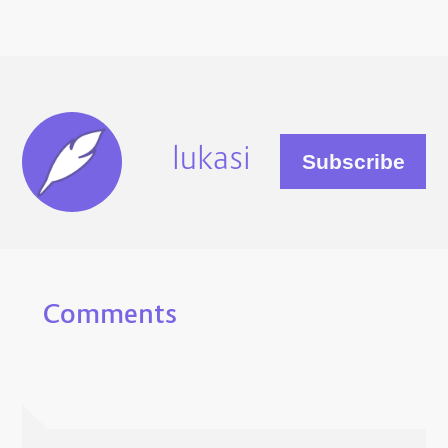
lukasi
Comments