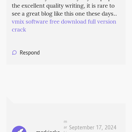
the excellent quality writing, it is rare to
see a great blog like this one these days..
vmix software free download full version
crack
Respond
m
September 17, 2024
ar