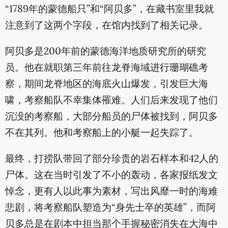
“1789年的蒙德船只”和“阿贝多”，在藏书室里我就
注意到了这两个字段，在馆内找到了相关记录。
阿贝多是200年前的蒙德海洋地质研究所的研究
员。他在就职第三年前往龙脊海域进行珊瑚礁考
察，期间龙脊地区的海底火山爆发，引发巨大海
啸，考察船队不幸集体罹难。人们后来发现了他们
沉没的考察船，大部分船员的尸体被找到，阿贝多
不在其列。他和考察船上的小艇一起失踪了。
最终，打捞队带回了部分珍贵的岩石样本和42人的
尸体。这在当时引发了不小的轰动，各家报纸发文
悼念，更有人以此事为素材，写出风靡一时的海难
悲剧，将考察船队塑造为“身先士卒的英雄”，而阿
贝多总是在剧本中担当那个手握秘密消失在大海中