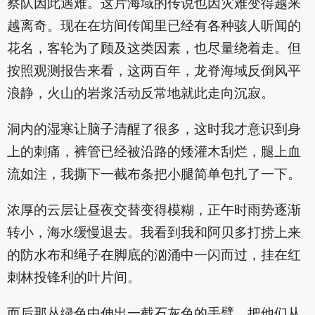
察队因此遇难。这片海域的传说也因灾难变得越来
越离奇。现在在坊间传闻里已经有各种骇人听闻的
花名，客轮为了顾及这类因素，也尽量绕着走。但
按照观测报告来看，这两百年，龙脊海域反倒风平
浪静，火山的岩浆活动反常地就此走向沉寂。
洞内的湿寒让脑子清醒了很多，这时我才意识到身
上的刺痛，裤管已经被沿路的矮灌木刮烂，腿上血
流如注，我撕下一截布条把小腿简单包扎了一下。
浓厚的云层让昼夜交替变得模糊，正午时雨势逐渐
转小，海水缓慢退去。我看到我和阿贝多打捞上来
的防水布和绳子在脚底的汹涌中一闪而过，挂在红
刺林投锋利的叶片间。
而后那丛绿色中伸出一截石灰色的手臂，把他们从