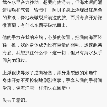
我在水里奋力挣动，想要向他游去，但海水瞬间涌
进咽喉和气管。昏暗中，阿贝多身上浮现出红黑色
的浆液，像地表皲裂后满溢的脓。而后海底开始微
微震颤，有什么东西要破地而出。
他的手放在我的左胸，心脏的位置，把我向海面轻
轻一推，我的身体成为没有重量的羽毛，迅速飘离
海底。我想抓住什么停下这一切，但只有海水从手
间匆匆流过。
上浮很快导致了逆向栓塞，浑身撕裂般的疼痛中，
身体开始不受控制地剧烈痉挛，手套从我的手臂间
滑落，像海洋雪一样消失在幽暗中。
失去了意识。