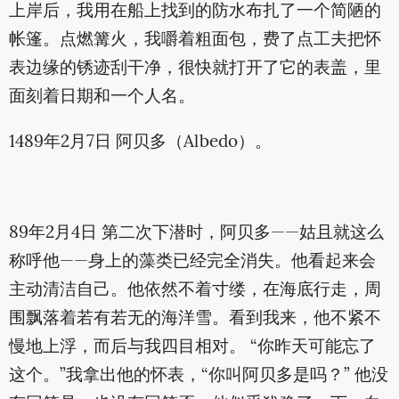
上岸后，我用在船上找到的防水布扎了一个简陋的
帐篷。点燃篝火，我嚼着粗面包，费了点工夫把怀
表边缘的锈迹刮干净，很快就打开了它的表盖，里
面刻着日期和一个人名。
1489年2月7日 阿贝多（Albedo）。
89年2月4日 第二次下潜时，阿贝多——姑且就这么
称呼他——身上的藻类已经完全消失。他看起来会
主动清洁自己。他依然不着寸缕，在海底行走，周
围飘落着若有若无的海洋雪。看到我来，他不紧不
慢地上浮，而后与我四目相对。 “你昨天可能忘了
这个。”我拿出他的怀表，“你叫阿贝多是吗？” 他没