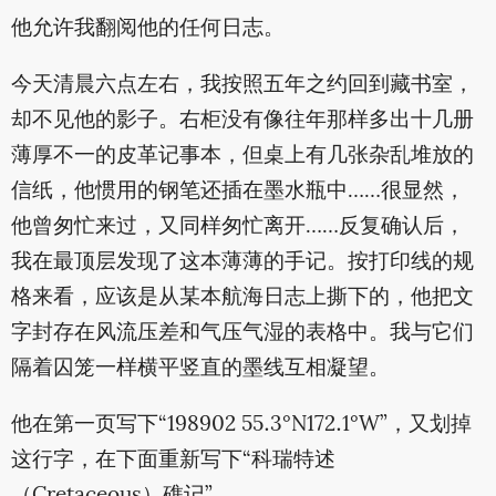
他允许我翻阅他的任何日志。
今天清晨六点左右，我按照五年之约回到藏书室，
却不见他的影子。右柜没有像往年那样多出十几册
薄厚不一的皮革记事本，但桌上有几张杂乱堆放的
信纸，他惯用的钢笔还插在墨水瓶中……很显然，
他曾匆忙来过，又同样匆忙离开……反复确认后，
我在最顶层发现了这本薄薄的手记。按打印线的规
格来看，应该是从某本航海日志上撕下的，他把文
字封存在风流压差和气压气湿的表格中。我与它们
隔着囚笼一样横平竖直的墨线互相凝望。
他在第一页写下“198902 55.3°N172.1°W”，又划掉
这行字，在下面重新写下“科瑞特述
（Cretaceous）礁记”。