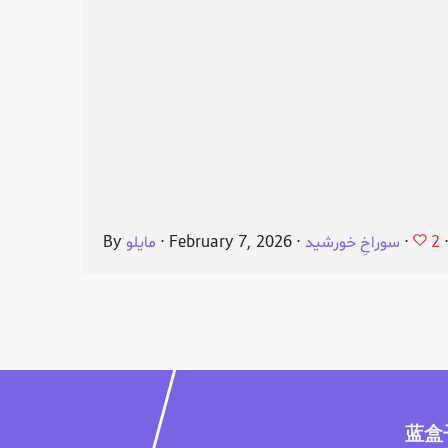
2
⋅
سوراخِ خورشید
⋅
February 7, 2026
⋅
مایلو
By
蓝盒