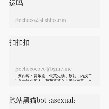
运吗
@
echoco@allships.run
扣扣扣
@
echocococo@bgme.me
主要内容：音乐剧，银英先杨，原耽，内娱二
百八十线小艺人，花花草草女儿老公家常，不
分先后。
跑站黑猫bot :asexual: