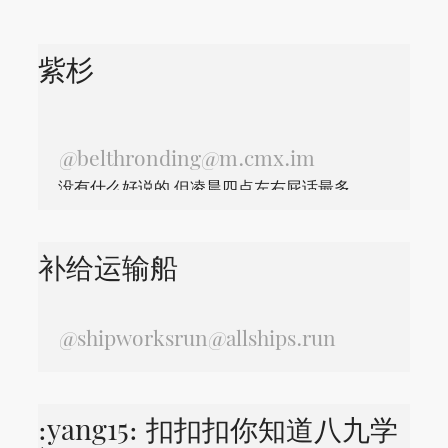
紫杉
@
belthronding@m.cmx.im
没有什么好说的 但凌晨四点左右屁话最多
补给运输船
@
shipworksrun@allships.run
:yang15: 扣扣扣你知道八九学