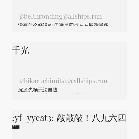
@
belthronding@allships.run
没有什么好说的 但凌晨四点左右屁话最多
千光
@
hikaruchimitsu@allships.run
沉迷先杨无法自拔
混邪爱好者 废话多 不建议关注
:yf_yycat3: 敲敲敲！八九六四
👑