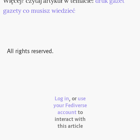
Więcej? czytaj artykuł w temacie:
druk gazet
gazety co musisz wiedzieć
All rights reserved.
Log in
, or
use
your Fediverse
account
to
interact with
this article