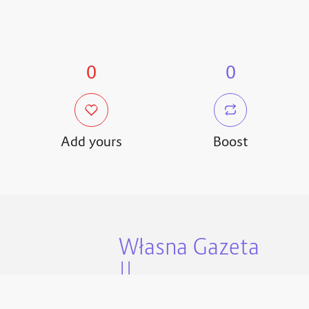
0
0
Add yours
Boost
Własna Gazeta
||
WlasnaGazeta.pl