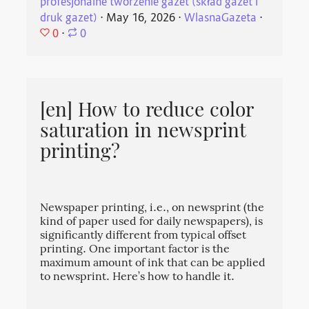
profesjonalne tworzenie gazet (skład gazet i
druk gazet)
⋅
May 16, 2026
⋅
WlasnaGazeta
⋅
0
⋅
0
[en] How to reduce color
saturation in newsprint
printing?
Newspaper printing, i.e., on newsprint (the
kind of paper used for daily newspapers), is
significantly different from typical offset
printing. One important factor is the
maximum amount of ink that can be applied
to newsprint. Here’s how to handle it.