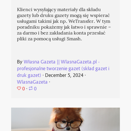
Klienci wysyłający materiały dla składu
gazety lub druku gazety mogą się wspierać
usługami takimi jak np. WeTransfer. W tym
poradniku pokażemy jak łatwo i sprawnie –
za darmo i bez zakładania konta przesłać
pliki za pomocą usługi Smash.
By
Własna Gazeta || WlasnaGazeta.pl -
profesjonalne tworzenie gazet (skład gazet i
druk gazet)
⋅
December 5, 2024
⋅
WlasnaGazeta
⋅
0
⋅
0