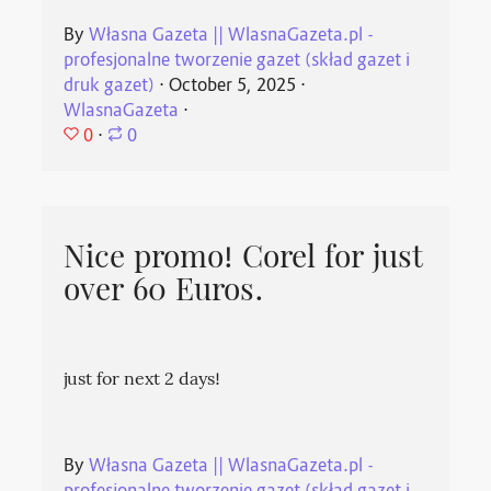
By
Własna Gazeta || WlasnaGazeta.pl -
profesjonalne tworzenie gazet (skład gazet i
druk gazet)
⋅
October 5, 2025
⋅
WlasnaGazeta
⋅
0
⋅
0
Nice promo! Corel for just
over 60 Euros.
just for next 2 days!
By
Własna Gazeta || WlasnaGazeta.pl -