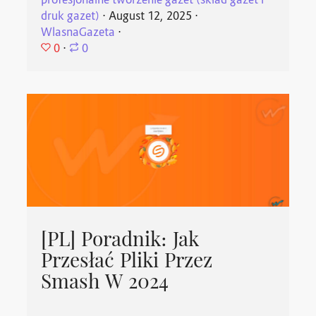
profesjonalne tworzenie gazet (skład gazet i
druk gazet)
⋅
August 12, 2025
⋅
WlasnaGazeta
⋅
0
⋅
0
[PL] Poradnik: Jak
Przesłać Pliki Przez
Smash W 2024