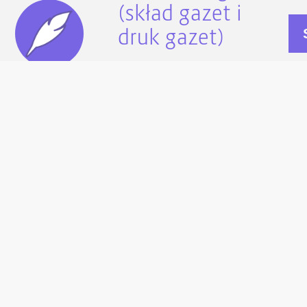
(skład gazet i
druk gazet)
W ramach
WlasnaGazeta.pl
-
oferujemy Klientom
kompleksowe lub częściowe
tworzenie gazet
,
czasopism
:
skład graficzny DTP gazet
,
druk gazet
, skład i druk
czasopism, itp.
Comments