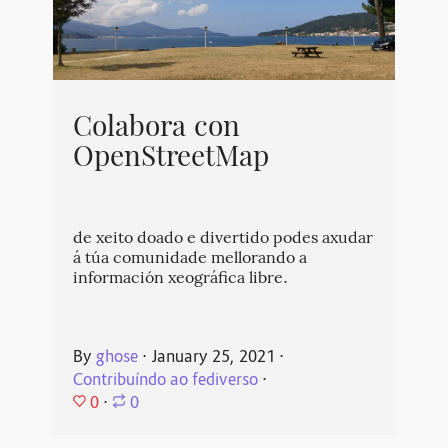
Colabora con
OpenStreetMap
de xeito doado e divertido podes axudar
á túa comunidade mellorando a
información xeográfica libre.
By
ghose
⋅
January 25, 2021
⋅
Contribuíndo ao fediverso
⋅
0
⋅
0