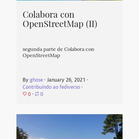
Colabora con
OpenStreetMap (II)
segunda parte de Colabora con
OpenStreetMap
By
ghose
⋅
January 26, 2021
⋅
Contribuíndo ao fediverso
⋅
0
⋅
0