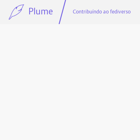
Plume
Contribuíndo ao fediverso