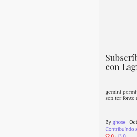
Subscrí
con Lag
gemini permit
sen ter fonte
By
ghose
⋅
Oct
Contribuíndo 
0
⋅
0