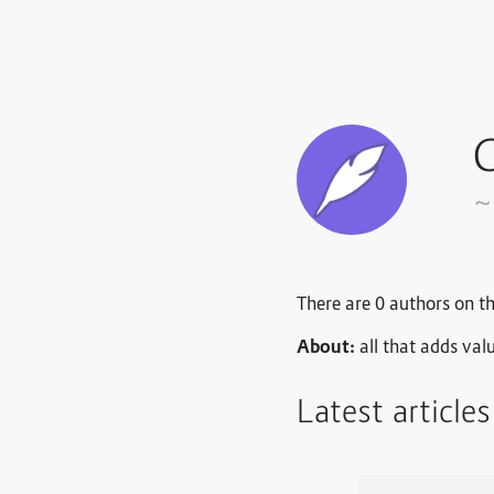
C
~
There are 0 authors on th
About:
all that adds val
Latest article