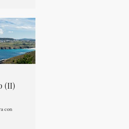
(II)
ra con