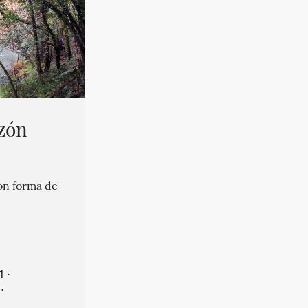
zón
on forma de
1
⋅
⋅