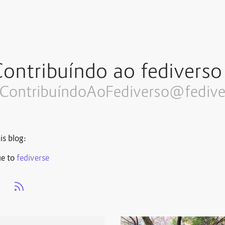
ontribuíndo ao fediverso
Contribuí
ndoAoFediverso@fedive
is blog:
ue to
fediverse
s