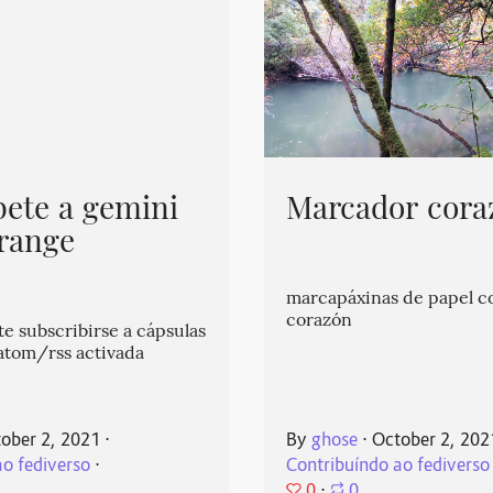
bete a gemini
Marcador cora
range
marcapáxinas de papel c
corazón
e subscribirse a cápsulas
 atom/rss activada
ober 2, 2021
⋅
By
ghose
⋅
October 2, 202
ao fediverso
⋅
Contribuíndo ao fediverso
0
⋅
0