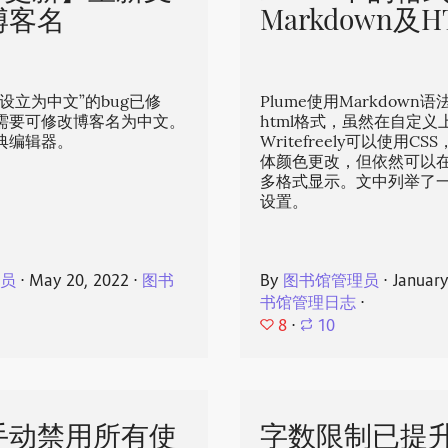
博客名
Markdown及H
设立为中文”的bug已修
Plume使用Markdown
需要可修改博客名为中文。
html格式，虽然在自定义
典编辑器。
Writefreely可以使用C
体颜色更改，但依然可以
多格式显示。文中列举了
设置。
理员
⋅
May 20, 2022
⋅
图书
By
图书馆管理员
⋅
January
书馆管理日志
⋅
8
⋅
10
手动禁用所有使
字数限制已提