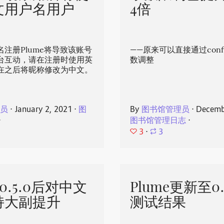
文用户名用户
4倍
注册Plume将导致该账号
——原来可以直接通过conf
台互动，请在注册时使用英
数调整
在之后将昵称修改为中文。
理员
⋅
January 2, 2021
⋅
图
By
图书馆管理员
⋅
Decemb
⋅
图书馆管理日志
⋅
3
⋅
3
 v0.5.0后对中文
Plume更新至0
持大副提升
测试结果