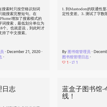
e在搜索时只按空格识别词
1. 到Mastodon的联通性
只能搜索完整短句。在
定性变差。3. 测试了字
，Plume增加了搜索模式的
字词搜索，最低划分单位为
为8个。也就是说，到此时才
支持了中文搜索。
理员
⋅
December 21, 2020
⋅
By
图书馆管理员
⋅
Decemb
志
⋅
图书馆管理日志
⋅
1
⋅
1
理日志
蓝盒子图书馆·
线！