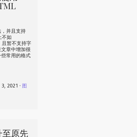
TML
语法，并且支持
上不如
SS，且暂不支持字
在文章中增加很
一些常用的格式
 3, 2021
⋅
图
升至原先