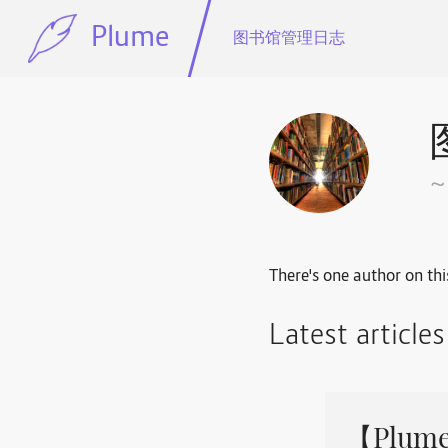
Plume
图书馆管理日志
There's one author on thi
Latest article
【Plu