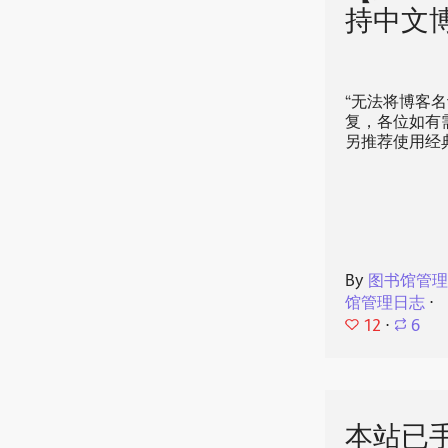
持中文
“无法将博客名
复，各位如有
另推荐使用经
By
图书馆管
馆管理日志
⋅
12
⋅
6
本站已