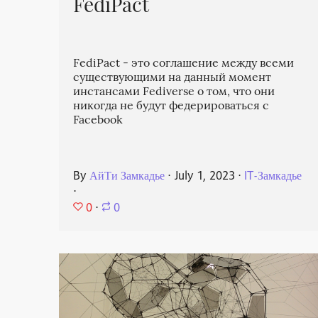
FediPact
FediPact - это соглашение между всеми
существующими на данный момент
инстансами Fediverse о том, что они
никогда не будут федерироваться с
Facebook
By
АйТи Замкадье
⋅
July 1, 2023
⋅
IT-Замкадье
⋅
0
⋅
0