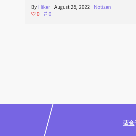
By
Hiker
⋅
August 26, 2022
⋅
Notizen
⋅
0
⋅
0
蓝盒