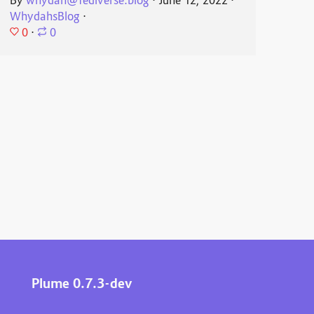
By
whydah@fediverse.blog
⋅
June 12, 2022
⋅
WhydahsBlog
⋅
0
⋅
0
Plume 0.7.3-dev