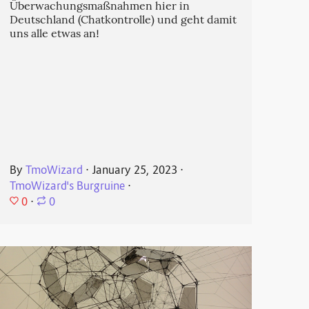
Überwachungsmaßnahmen hier in
Deutschland (Chatkontrolle) und geht damit
uns alle etwas an!
By
TmoWizard
⋅
January 25, 2023
⋅
TmoWizard's Burgruine
⋅
0
⋅
0