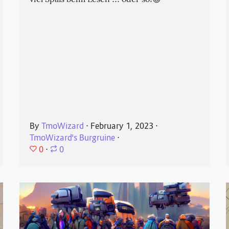
viel Spaß beim Lesen ... oder so!😉
By
TmoWizard
⋅
February 1, 2023
⋅
TmoWizard's Burgruine
⋅
0
⋅
0