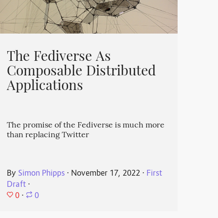
The Fediverse As
Composable Distributed
Applications
The promise of the Fediverse is much more
than replacing Twitter
By
Simon Phipps
⋅
November 17, 2022
⋅
First
Draft
⋅
0
⋅
0