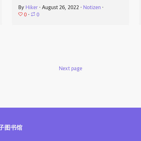
By
Hiker
⋅
August 26, 2022
⋅
Notizen
⋅
0
⋅
0
Next page
子图书馆