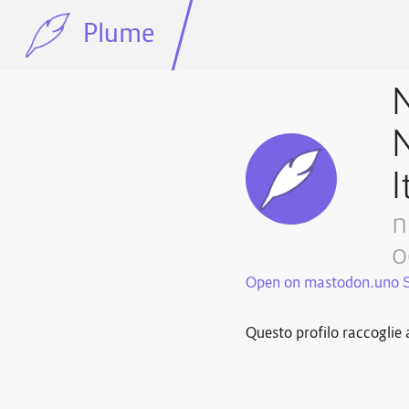
Plume
N
N
I
n
o
Open on mastodon.uno
Questo profilo raccoglie a