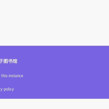
子图书馆
 this instance
cy policy