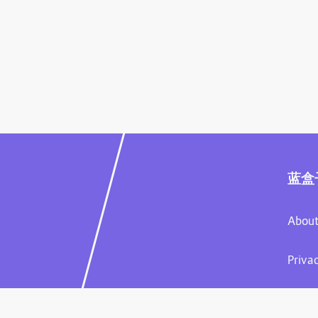
蓝盒
About
Priva