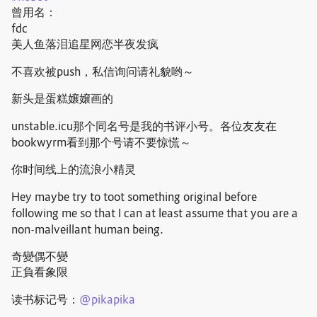
曾用名：
fdc
美人鱼落泪追星网恋半夜发疯
不喜欢被push，私信询问请礼貌哟～
新头是蛋糕嬢嬢画的
unstable.icu那个同名号是我的书评小号。各位友友在
bookwyrm看到那个号请不要惊慌～
你时间线上的流浪小精灵
Hey maybe try to toot something original before
following me so that I can at least assume that you are a
non-malveillant human being.
奇變偶不變
正負看象限
读书标记号：
@
pikapika