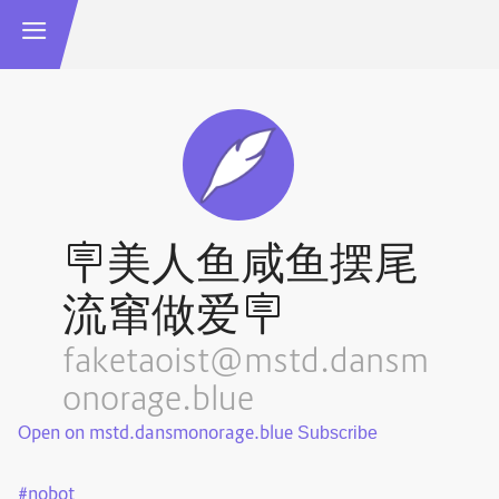
🪧美人鱼咸鱼摆尾
流窜做爱🪧
faketaoist@mstd.dansm
onorage.blue
Open on mstd.dansmonorage.blue
#
nobot