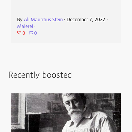
By
Ali Mauritius Stein
⋅
December 7, 2022
⋅
Malerei
⋅
0
⋅
0
Recently boosted