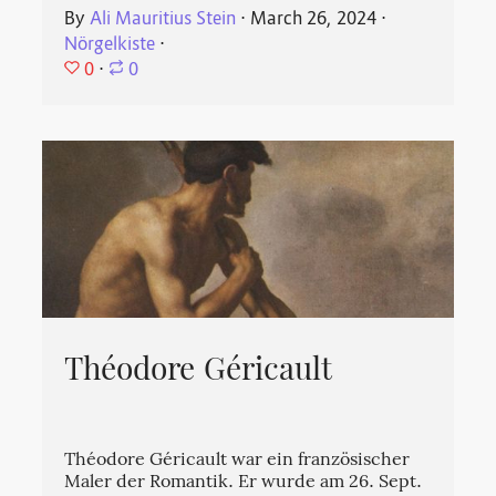
By
Ali Mauritius Stein
⋅
March 26, 2024
⋅
Nörgelkiste
⋅
0
⋅
0
Théodore Géricault
Théodore Géricault war ein französischer
Maler der Romantik. Er wurde am 26. Sept.