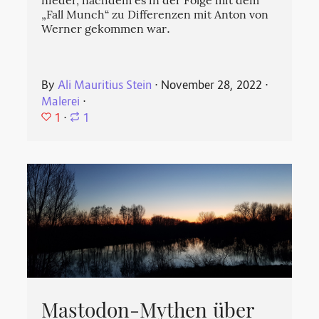
nieder, nachdem es in der Folge mit dem
„Fall Munch“ zu Differenzen mit Anton von
Werner gekommen war.
By
Ali Mauritius Stein
⋅
November 28, 2022
⋅
Malerei
⋅
1
⋅
1
Mastodon-Mythen über