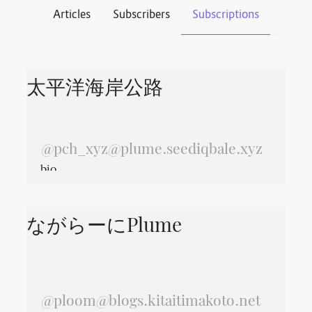
Articles
Subscribers
Subscriptions
太平洋海岸公路
@
pch_xyz@plume.seediqbale.xyz
bio
ながらーにPlume
@
ploom@blogs.kitaitimakoto.net