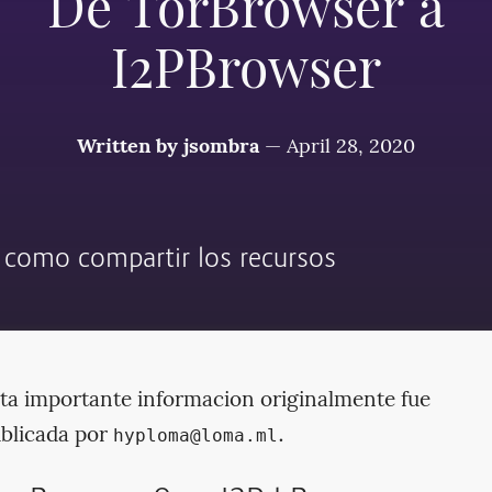
De TorBrowser a
I2PBrowser
Written by
jsombra
—
April 28, 2020
 como compartir los recursos
ta importante informacion originalmente fue
blicada por
.
hyploma@loma.ml