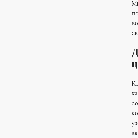
М
по
во
с
Д
ц
Ко
к
со
к
уз
ка