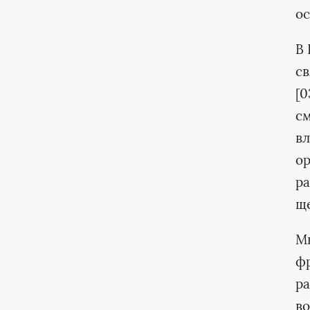
ос
В 
св
[0
см
вл
ор
ра
ще
Мы
ф
ра
во