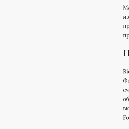
Ma
из
пр
пр
П
Ri
Фо
сч
об
вк
Fo