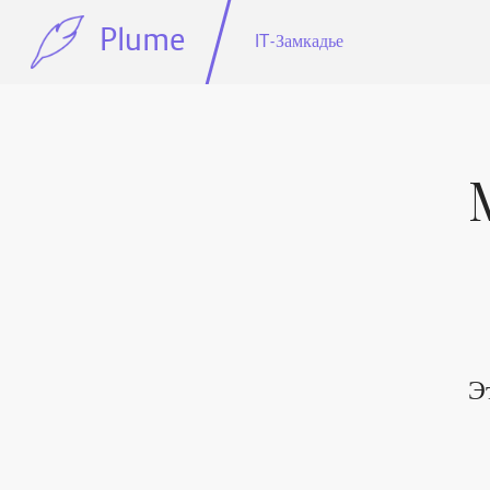
Plume
IT-Замкадье
Э