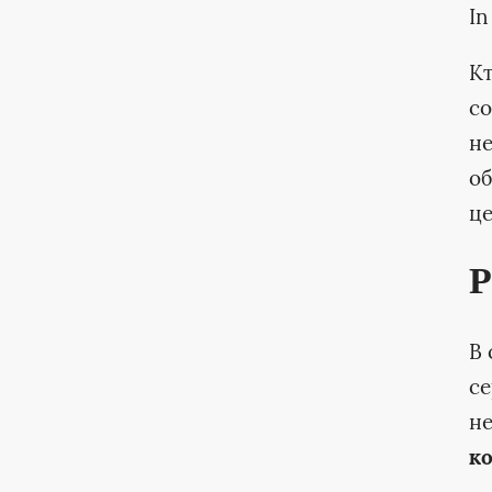
In
Кт
со
не
об
це
Р
В 
се
не
к