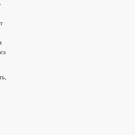
о
т
и
ез
ть,