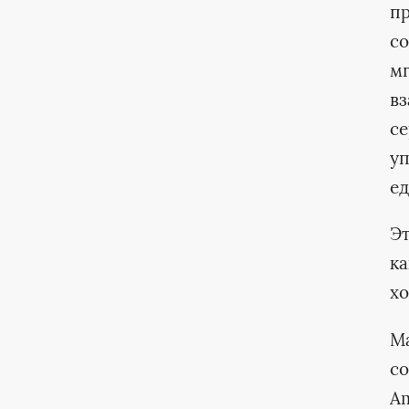
пр
со
мг
в
се
уп
ед
Эт
ка
х
Ma
со
Am