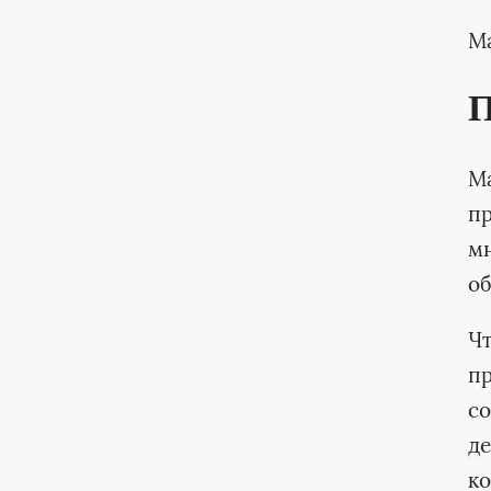
Ма
П
Ma
пр
мн
об
Чт
пр
с
де
ко