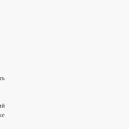
ть
ий
же