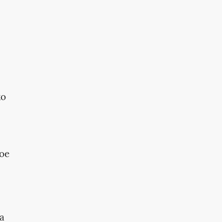
ко
ое
а