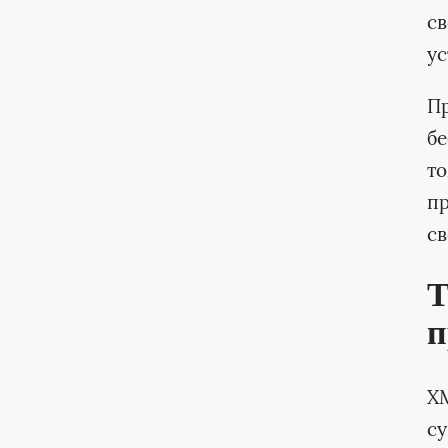
св
ус
П
бе
то
пр
св
Т
п
XM
су