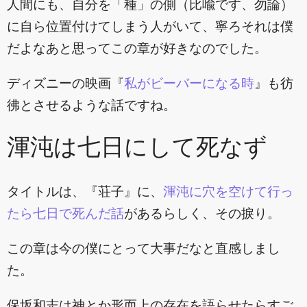
人間にも、自分を「種」の側（比喩です、勿論）
に自ら位置付けてしまう人がいて、寧ろそれは僕
だよなあと思ってこの章が好きなのでした。
ディズニーの映画『
私がビーバーになる時
』も彷
彿とさせるような話ですね。
渾沌は七日にして死なず
タイトルは、『荘子』に、
渾沌に穴を空けて行っ
たら七日で死んだ話
があるらしく、その捩り。
この章は今の僕にとって大事だなと直感しまし
た。
保坂和志は神とか形而上の存在を語らせたらすご