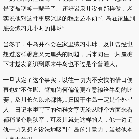
是要被嘲笑一辈子了。还好岩泉并没有那样做，老
实说他对这件事感兴趣的程度还不如“牛岛在家里到
底会练习几小时的排球”。
当然了，牛岛并不会在家里练习排球。及川曾经也
想过这样愚蠢又无厘头的问题，后来同住一片屋檐
下才越发意识到原来牛岛也不过是个普通人。
一旦认定了这个事实，以往一切为不安找的借口便
再也站不住脚。譬如为何偏偏更在意输给牛岛的比
赛，及川长久以来都将其归因于牛岛一定是个外星
人。日记本里写下的幼稚文字无论从哪个方面来看
都稍显心胸狭窄，可及川就是这样的人，他一边记
仇一边又想方设法地吸引牛岛的注意力，虽然他本