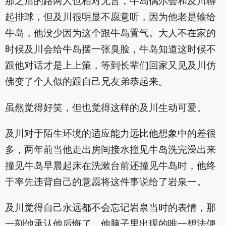
那之后的路两人也相对无言，牛岛偶尔会和及川聊
起排球，但及川很明显不愿意听，因为他老是输给
牛岛，他没少因为这个跟牛岛置气。大人不在家的
时候及川会给牛岛摆一张臭脸，牛岛知道这时候不
跟他对话才是上上策，等到长辈们回家又见及川仿
佛变了个人似的跟自己兄友弟恭起来。
虽然觉得好笑，但也觉得这样的及川生动可爱。
及川对于陌生环境的适应能力远比他想象中的差很
多，两年前当他走出房间接水撞见牛岛洗完澡出来
撞见牛岛早晨起床在洗漱台前还撞见牛岛时，他终
于率先违背自己的意愿将这件事说给了岩泉一。
及川觉得自己永远都不会忘记岩泉当时的表情，那
一刻他承认他后悔了，他脑子里出现的唯一想法便