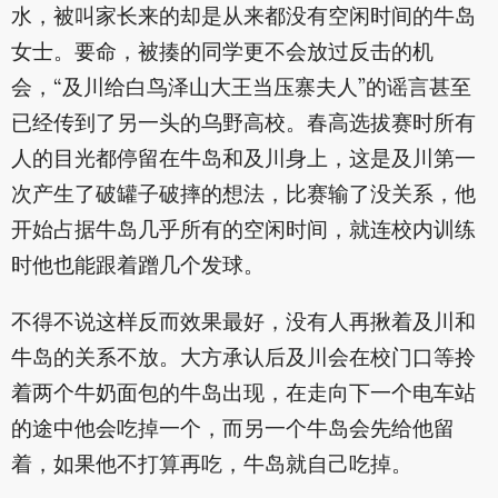
水，被叫家长来的却是从来都没有空闲时间的牛岛
女士。要命，被揍的同学更不会放过反击的机
会，“及川给白鸟泽山大王当压寨夫人”的谣言甚至
已经传到了另一头的乌野高校。春高选拔赛时所有
人的目光都停留在牛岛和及川身上，这是及川第一
次产生了破罐子破摔的想法，比赛输了没关系，他
开始占据牛岛几乎所有的空闲时间，就连校内训练
时他也能跟着蹭几个发球。
不得不说这样反而效果最好，没有人再揪着及川和
牛岛的关系不放。大方承认后及川会在校门口等拎
着两个牛奶面包的牛岛出现，在走向下一个电车站
的途中他会吃掉一个，而另一个牛岛会先给他留
着，如果他不打算再吃，牛岛就自己吃掉。