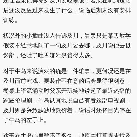
还让岩泉记得提醒及川要吃晚饭，岩泉在听到这话
后还没反应过来发生了什么，说临近期末没有安排
训练。
状况外的小插曲没人告诉及川，岩泉只是某天放学
假装不经意地问了一句及川要去哪，及川说他去摄
影部，还吐了吐舌嫌岩泉管得太多。
对于牛岛来说演戏的确是一件难事，更何况还是在
及川面前演戏。要装作不在意的话会显得很刻意，
餐桌上暗流涌动时父亲开玩笑地说起了最近热播的
家庭伦理剧，牛岛认真地说自己有看这部电视剧，
及川则是兴致缺缺地敷衍着，说话时还将目光停在
了牛岛的左手上。
这事在牛岛心里憋不了多久，他原本打算周末找及