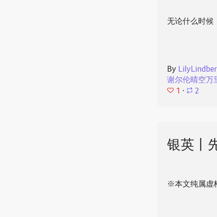
无论什么时候
By
LilyLindbe
谢尔伦晴空万
1
⋅
2
银英丨先
※本文纯属虚