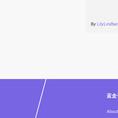
By
LilyLindbe
蓝盒
About