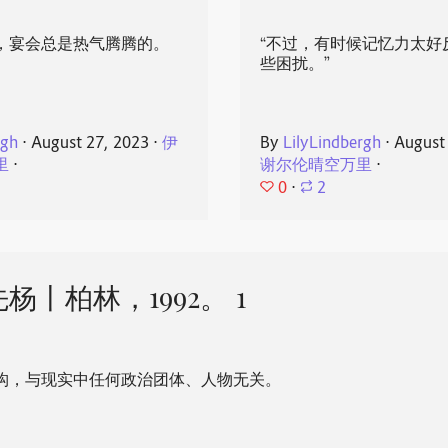
，宴会总是热气腾腾的。
“不过，有时候记忆力太好
些困扰。”
rgh
⋅
August 27, 2023
⋅
伊
By
LilyLindbergh
⋅
August
里
⋅
谢尔伦晴空万里
⋅
0
⋅
2
杨丨柏林，1992。 1
构，与现实中任何政治团体、人物无关。