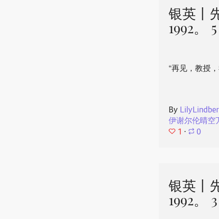
银英丨
1992。
“再见，教授
By
LilyLindbe
伊谢尔伦晴空
1
⋅
0
银英丨
1992。 3