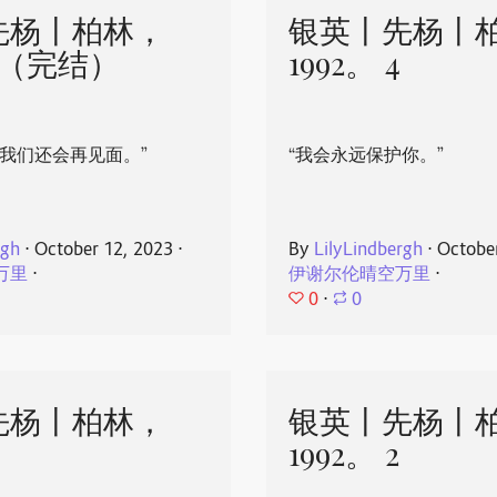
先杨丨柏林，
银英丨先杨丨
 5（完结）
1992。 4
，我们还会再见面。”
“我会永远保护你。”
rgh
⋅
October 12, 2023
⋅
By
LilyLindbergh
⋅
Octobe
万里
⋅
伊谢尔伦晴空万里
⋅
0
⋅
0
先杨丨柏林，
银英丨先杨丨
1992。 2