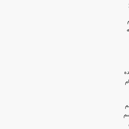
ه
ده
م
م
سم