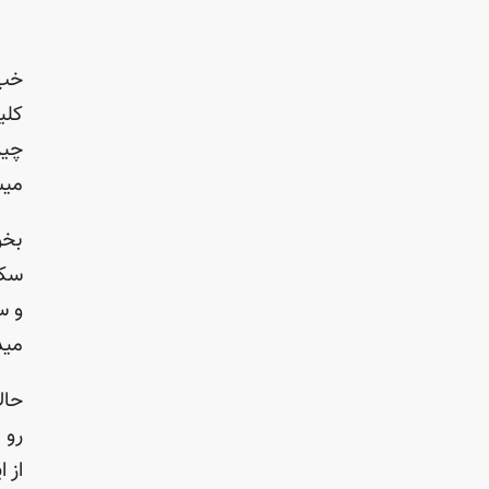
خب 
کلی
چیز
میش
سکی
و س
مید
حال
رو 
از 