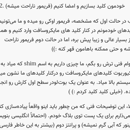
خودمون کلید بسازیم و امضا کنیم (فریمور ناراحت میشه)
در حالت اول که مشخصه، فریمور اوکی رو میده و ما می‌تونیم
د‌های خودمونم در کنار کلید های مایکروسافت وارد کنیم و هم
 بسیار عالی و زیبا پیش بره، اما در حالت دوم فریمور ناراحت
ه و حتی ممکنه باهامون قهر کنه :))
بخوام فنی ترش رو بگم، ما چیزی داریم به اسم shim که میاد به
وربوت کلیدهای مایکروسافت رو درکنار کلیدهای ما نشون می
یستم بالا میاد. به عنوان یک بوت‌لودر سطح اول کارش رو انجا
ه. (خیلی کلید کلید کردم :) )
ا، این توضیحات فنی که من چطور باید اینو واقعاً پیاده‌سازی کن
می‌ذارم برای یک پست توی بلاگ خودم. (احتمالاً انگلیسی بنوی
اینور که آبی گرم نمیشه) و پرانتز دوم (بیشتر به این خاطر فارسی