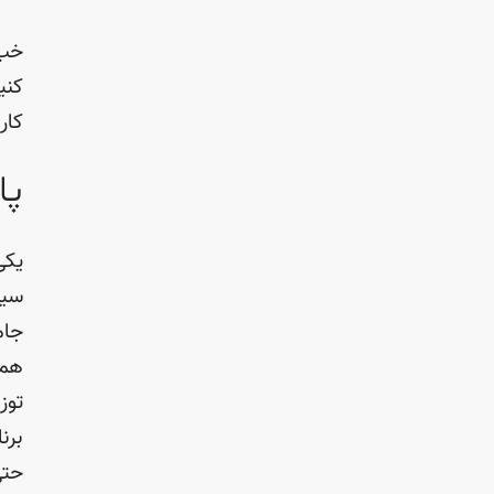
خب 
کنی
کار
پا
یکی
سیس
جام
همی
توز
برن
حتی