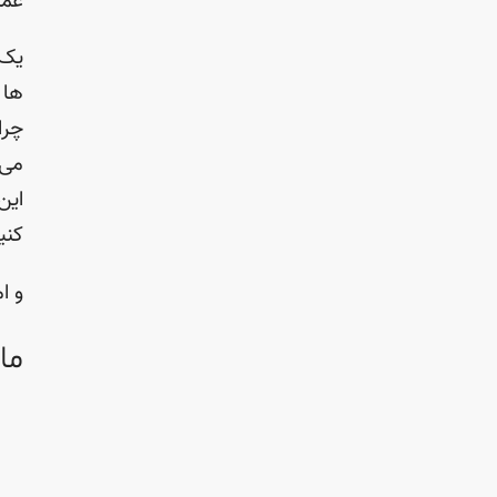
عمل
یک 
ها 
چرا
می‌
این
کنی
و ا
ما