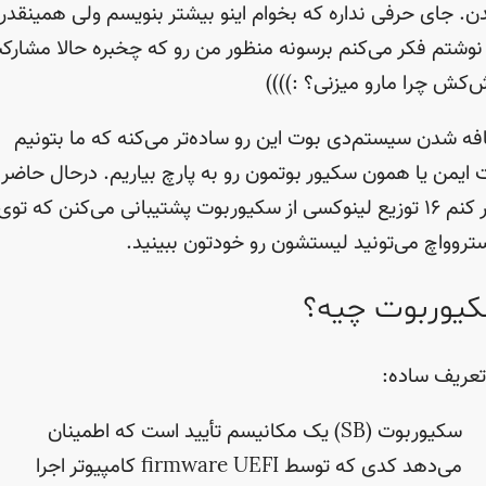
ن. جای حرفی نداره که بخوام اینو بیشتر بنویسم ولی همینقدر
نوشتم فکر می‌کنم برسونه منظور من رو که چخبره حالا مشارک
‌کش چرا مارو میزنی؟ :))))
فه شدن سیستم‌دی بوت این رو ساده‌تر می‌کنه که ما بتونیم
 ایمن یا همون سکیور بوتمون رو به پارچ بیاریم. درحال حاضر
فکر کنم ۱۶ توزیع لینوکسی از سکیوربوت پشتیبانی می‌کنن که توی
تروواچ می‌تونید لیستشون رو خودتون ببینید.
یوربوت چیه؟
تعریف ساده:
سکیور‌بوت (SB) یک مکانیسم تأیید است که اطمینان
می‌دهد کدی که توسط firmware UEFI کامپیوتر اجرا