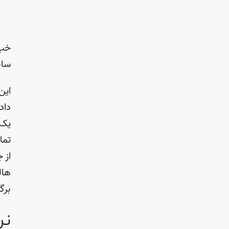
خب،
ساب
این
داد
یک 
تما
از 
هال
برگ
نر