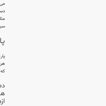
می‌
دست
سیس
پا
پار
هرج
که 
دم
از