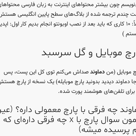
نویسم چون بیشتر محتواهای اینترنت به زبان فارسی محتواها
 چندم ترجمه شده از بلاگ‌های سطح پایین انگلیسی هستش
مثلاً: ۱۰ کاری که باید بعد از نصب اوبونتو انجام بدیم کار اول: اپد
تم )
رچ موبایل و گل سرسبد
چ موبایل (من
دماوند
صداش می‌کنم توی کل این پست، پس
ا دماوند دیدید بدونید پارچ موبایله) یک نسخه از پارچ هست
برای تلفن‌های هوشمند پورت شده.
اوند چه فرقی با پارچ معمولی داره؟ (عی
همون سوال پارچ با x چه فرقی داره‌ای که
م پرسیده میشه)