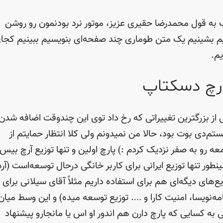
به قول محمدرضا حقیری عزیز، موتور نرد بودنمون رو روشن
م بشینیم یک متن طوماری چند صفحه‌ای بنویسیم ببینیم کجا
یم.
رچ دسکتاپ
 از بزرگترین تغییراتی که رخ داد توی این چندوقت اضافه شدن
تم‌دی بوت بود، حالا من نمیدونم ولی کلا انتظار حمایتم از
عه رو به صفر نزدیک کردم :) پارچ اولین و تنها توزیع آرچ بیس 
نطور تنها توزیع ایرانی برای کاربر خانگی درحال توسعه‌است (آره
یع‌های دیگه‌ای هم برای استفاده داریم مثلاً آقای سیلانی برای
امه‌نویسا، امنیت کارا و …. توزیع توسعه میده) و این وسط میان
 به کسایی که پارچ دارن هم اندور او اس یا مانجارو پیشنهاد