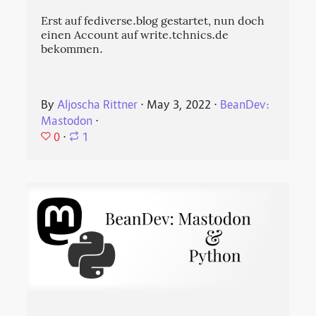
Erst auf fediverse.blog gestartet, nun doch
einen Account auf write.tchnics.de
bekommen.
By
Aljoscha Rittner
⋅
May 3, 2022
⋅
BeanDev:
Mastodon
⋅
0
⋅
1